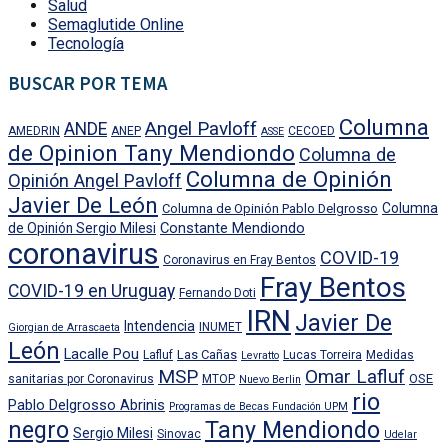
Salud
Semaglutide Online
Tecnología
BUSCAR POR TEMA
Columna
Angel Pavloff
ANDE
AMEDRIN
ANEP
CECOED
ASSE
de Opinion Tany Mendiondo
Columna de
Columna de Opinión
Opinión Angel Pavloff
Javier De León
Columna
Columna de Opinión Pablo Delgrosso
Constante Mendiondo
de Opinión Sergio Milesi
coronavirus
COVID-19
Coronavirus en Fray Bentos
Fray Bentos
COVID-19 en Uruguay
Fernando Doti
IRN
Javier De
Intendencia
INUMET
Giorgian de Arrascaeta
León
Lacalle Pou
Las Cañas
Lafluf
Lucas Torreira
Medidas
Levratto
MSP
Omar Lafluf
OSE
sanitarias por Coronavirus
MTOP
Nuevo Berlin
rio
Pablo Delgrosso Abrinis
Programas de Becas Fundación UPM
negro
Tany Mendiondo
Sergio Milesi
Sinovac
Udelar