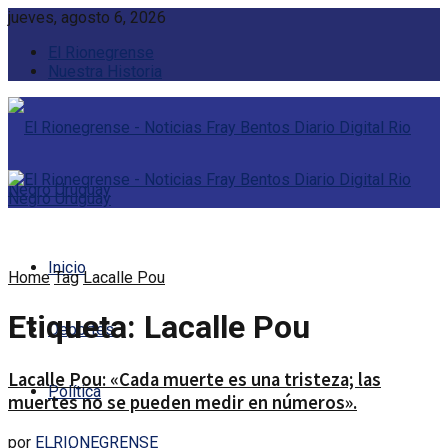
jueves, agosto 6, 2026
El Rionegrense
Nuestra Historia
Inicio
Home
Tag
Lacalle Pou
Etiqueta:
Lacalle Pou
Deportes
Lacalle Pou: «Cada muerte es una tristeza; las
Política
muertes no se pueden medir en números».
por
ELRIONEGRENSE