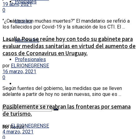
Policiales
19 abril, 2021
0
"¿Cuántos son muchas muertes?" El mandatario se refirió a
Locales
los fallecidos por Covid-19 y la situación de los CTI. El ...
Lacalle Pou se reúne hoy con todo su gabinete para
Nacionales
evaluar medidas sanitarias en virtud del aumento de
casos de Coronavirus en Uruguay.
Profesionales
por
ELRIONEGRENSE
16 marzo, 2021
0
Según fuentes del gobierno, las medidas que se lleven
adelante a partir de hoy no serán nuevas, sino que es ...
Posiblemente se reabran las fronteras por semana
de turismo.
por
ELRIONEGRENSE
No Result
4 marzo, 2021
0