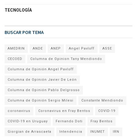
TECNOLOGÍA
BUSCAR POR TEMA
AMEDRIN
ANDE
ANEP
Angel Pavloff
ASSE
CECOED
Columna de Opinion Tany Mendiondo
Columna de Opinión Angel Pavloff
Columna de Opinión Javier De León
Columna de Opinión Pablo Delgrosso
Columna de Opinión Sergio Milesi
Constante Mendiondo
coronavirus
Coronavirus en Fray Bentos
COVID-19
COVID-19 en Uruguay
Fernando Doti
Fray Bentos
Giorgian de Arrascaeta
Intendencia
INUMET
IRN