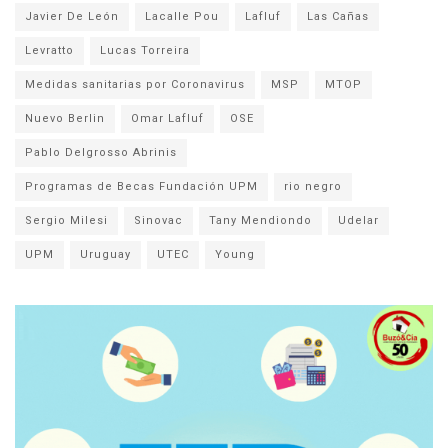
Javier De León
Lacalle Pou
Lafluf
Las Cañas
Levratto
Lucas Torreira
Medidas sanitarias por Coronavirus
MSP
MTOP
Nuevo Berlin
Omar Lafluf
OSE
Pablo Delgrosso Abrinis
Programas de Becas Fundación UPM
rio negro
Sergio Milesi
Sinovac
Tany Mendiondo
Udelar
UPM
Uruguay
UTEC
Young