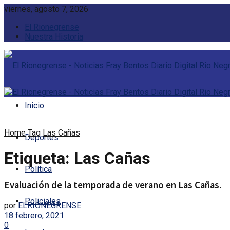
viernes, agosto 7, 2026
El Rionegrense
Nuestra Historia
Inicio
Home
Tag
Las Cañas
Deportes
Etiqueta:
Las Cañas
Política
Evaluación de la temporada de verano en Las Cañas.
Policiales
por
ELRIONEGRENSE
18 febrero, 2021
0