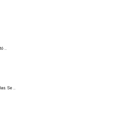
 ...
s. Se ...