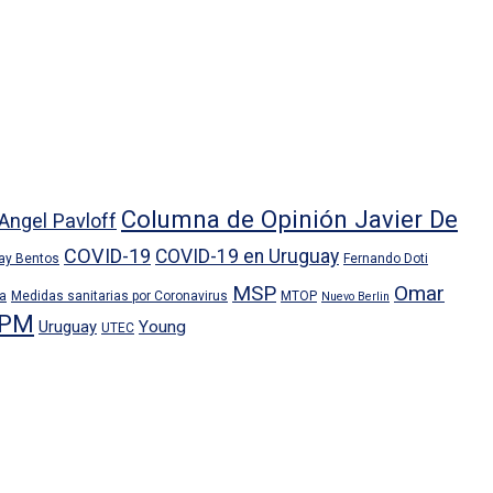
Columna de Opinión Javier De
Angel Pavloff
COVID-19
COVID-19 en Uruguay
ray Bentos
Fernando Doti
MSP
Omar
ra
Medidas sanitarias por Coronavirus
MTOP
Nuevo Berlin
PM
Uruguay
Young
UTEC