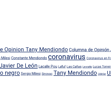
e Opinion Tany Mendiondo
Columna de Opinión 
coronavirus
Constante Mendiondo
 Milesi
Coronavirus en F
Javier De León
Lacalle Pou
Las Cañas
Lafluf
Lucas Torrei
Levratto
io negro
Tany Mendiondo
U
Sergio Milesi
Sinovac
Udelar