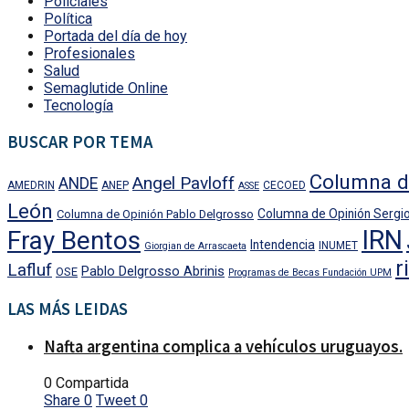
Policiales
Política
Portada del día de hoy
Profesionales
Salud
Semaglutide Online
Tecnología
BUSCAR POR TEMA
Columna d
Angel Pavloff
ANDE
AMEDRIN
ANEP
CECOED
ASSE
León
Columna de Opinión Sergio
Columna de Opinión Pablo Delgrosso
IRN
Fray Bentos
Intendencia
INUMET
Giorgian de Arrascaeta
r
Lafluf
Pablo Delgrosso Abrinis
OSE
Programas de Becas Fundación UPM
LAS MÁS LEIDAS
Nafta argentina complica a vehículos uruguayos.
0 Compartida
Share
0
Tweet
0