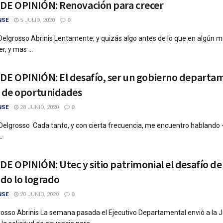
E OPINIÓN: Renovación para crecer
NSE
5 JULIO, 2020
0
 Delgrosso Abrinis Lentamente, y quizás algo antes de lo que en algún
, y mas ...
E OPINIÓN: El desafío, ser un gobierno departa
 de oportunidades
NSE
28 JUNIO, 2020
0
Delgrosso Cada tanto, y con cierta frecuencia, me encuentro hablando
.
 OPINIÓN: Utec y sitio patrimonial el desafío de
do lo logrado
NSE
20 JUNIO, 2020
0
rosso Abrinis La semana pasada el Ejecutivo Departamental envió a la 