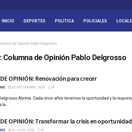
INICIO
DEPORTES
POLÍTICA
POLICIALES
LOCAL
olumna de Opinión Pablo Delgrosso
:
Columna de Opinión Pablo Delgrosso
E OPINIÓN: Renovación para crecer
NSE
23 SEPTIEMBRE, 2020
0
 Delgrosso Abrinis Cada cinco años tenemos la oportunidad y la respons
 la ...
E OPINIÓN: Transformar la crisis en oportunidad
NSE
25 JULIO, 2020
0