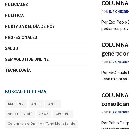
COLUMNA D
POLICIALES
POR
ELRIONEGRE
POLÍTICA
Por Esc. Pablo
PORTADA DEL DÍA DE HOY
podíamos prever
PROFESIONALES
COLUMNA D
SALUD
generador
SEMAGLUTIDE ONLINE
POR
ELRIONEGRE
TECNOLOGÍA
Por ESC Pablo 
- con mis hijos ..
BUSCAR POR TEMA
COLUMNA DE
consolidan
AMEDRIN
ANDE
ANEP
POR
ELRIONEGRE
Angel Pavloff
ASSE
CECOED
Por Pablo Delg
Columna de Opinion Tany Mendiondo