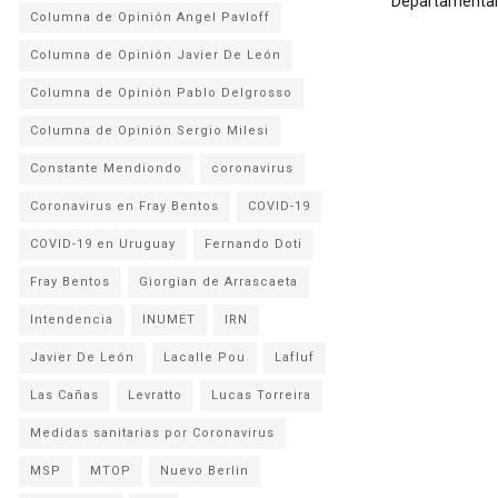
Departamental l
Columna de Opinión Angel Pavloff
Columna de Opinión Javier De León
Columna de Opinión Pablo Delgrosso
Columna de Opinión Sergio Milesi
Constante Mendiondo
coronavirus
Coronavirus en Fray Bentos
COVID-19
COVID-19 en Uruguay
Fernando Doti
Fray Bentos
Giorgian de Arrascaeta
Intendencia
INUMET
IRN
Javier De León
Lacalle Pou
Lafluf
Las Cañas
Levratto
Lucas Torreira
Medidas sanitarias por Coronavirus
MSP
MTOP
Nuevo Berlin