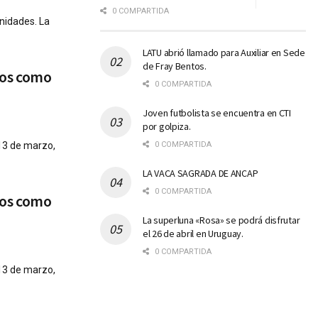
0 COMPARTIDA
nidades. La
LATU abrió llamado para Auxiliar en Sede
de Fray Bentos.
ros como
0 COMPARTIDA
Joven futbolista se encuentra en CTI
por golpiza.
 13 de marzo,
0 COMPARTIDA
LA VACA SAGRADA DE ANCAP
0 COMPARTIDA
ros como
La superluna «Rosa» se podrá disfrutar
el 26 de abril en Uruguay.
0 COMPARTIDA
 13 de marzo,