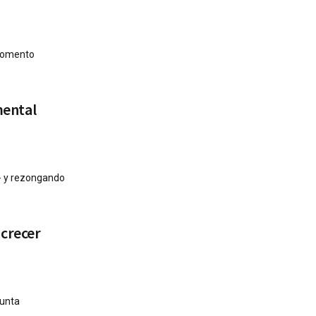
 momento
mental
 - y rezongando
 crecer
Junta