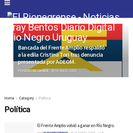
POLÍTICA
Bancada del Frente Amplio respaldó
a la edila Cristina Tori tras denuncia
presentada por ADEOM.
POR
ELRIONEGRENSE
14 JULIO, 2026
Home
Category
Política
Política
El Frente Amplio volvió a ganar en Río Negro.