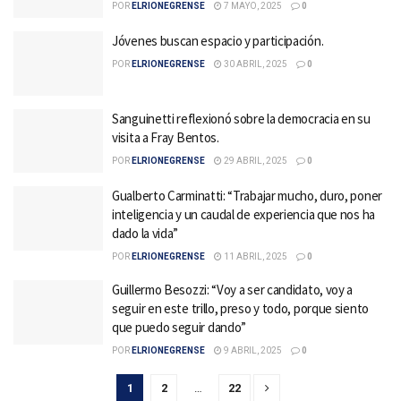
POR
ELRIONEGRENSE
7 MAYO, 2025
0
Jóvenes buscan espacio y participación.
POR
ELRIONEGRENSE
30 ABRIL, 2025
0
Sanguinetti reflexionó sobre la democracia en su
visita a Fray Bentos.
POR
ELRIONEGRENSE
29 ABRIL, 2025
0
Gualberto Carminatti: “Trabajar mucho, duro, poner
inteligencia y un caudal de experiencia que nos ha
dado la vida”
POR
ELRIONEGRENSE
11 ABRIL, 2025
0
Guillermo Besozzi: “Voy a ser candidato, voy a
seguir en este trillo, preso y todo, porque siento
que puedo seguir dando”
POR
ELRIONEGRENSE
9 ABRIL, 2025
0
1
2
…
22