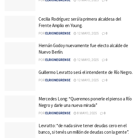
POR
ELRIONEGRENSE
15 MAYO, 2025
0
Cecilia Rodríguez será la primera alcaldesa del
Frente Amplio en Young.
POR
ELRIONEGRENSE
12 MAYO, 2025
0
Hernán Godoy nuevamente fue electo alcalde de
Nuevo Berlín.
POR
ELRIONEGRENSE
12 MAYO, 2025
0
Guillermo Levratto será el intendente de Río Negro.
POR
ELRIONEGRENSE
12 MAYO, 2025
0
Mercedes Long: “Queremos ponerle el pienso a Río
Negro y darle una nueva mirada”
POR
ELRIONEGRENSE
8 MAYO, 2025
0
Levratto: “de nada sirve tener deudas cero en el
banco, si tenés un millón de deudas con la gente”.