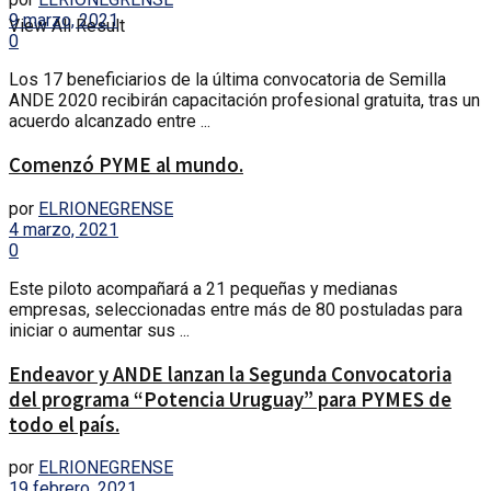
9 marzo, 2021
View All Result
0
Los 17 beneficiarios de la última convocatoria de Semilla
ANDE 2020 recibirán capacitación profesional gratuita, tras un
acuerdo alcanzado entre ...
Comenzó PYME al mundo.
por
ELRIONEGRENSE
4 marzo, 2021
0
Este piloto acompañará a 21 pequeñas y medianas
empresas, seleccionadas entre más de 80 postuladas para
iniciar o aumentar sus ...
Endeavor y ANDE lanzan la Segunda Convocatoria
del programa “Potencia Uruguay” para PYMES de
todo el país.
por
ELRIONEGRENSE
19 febrero, 2021