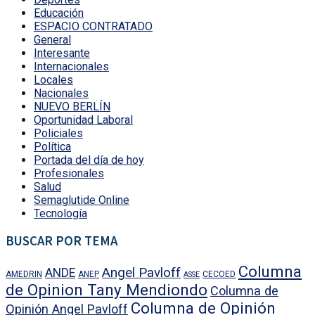
Educación
ESPACIO CONTRATADO
General
Interesante
Internacionales
Locales
Nacionales
NUEVO BERLÍN
Oportunidad Laboral
Policiales
Política
Portada del día de hoy
Profesionales
Salud
Semaglutide Online
Tecnología
BUSCAR POR TEMA
Columna
Angel Pavloff
ANDE
AMEDRIN
ANEP
CECOED
ASSE
de Opinion Tany Mendiondo
Columna de
Columna de Opinión
Opinión Angel Pavloff