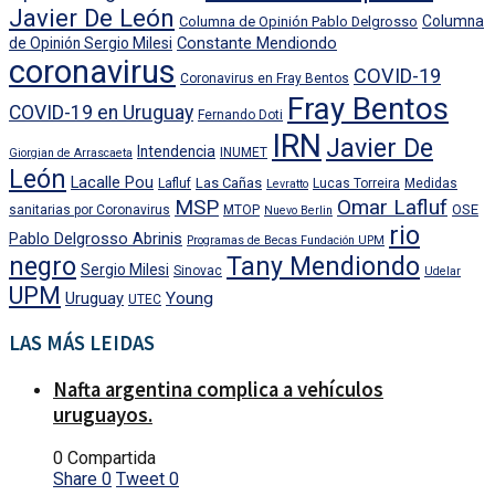
Javier De León
Columna
Columna de Opinión Pablo Delgrosso
Constante Mendiondo
de Opinión Sergio Milesi
coronavirus
COVID-19
Coronavirus en Fray Bentos
Fray Bentos
COVID-19 en Uruguay
Fernando Doti
IRN
Javier De
Intendencia
INUMET
Giorgian de Arrascaeta
León
Lacalle Pou
Las Cañas
Lafluf
Lucas Torreira
Medidas
Levratto
MSP
Omar Lafluf
OSE
sanitarias por Coronavirus
MTOP
Nuevo Berlin
rio
Pablo Delgrosso Abrinis
Programas de Becas Fundación UPM
negro
Tany Mendiondo
Sergio Milesi
Sinovac
Udelar
UPM
Uruguay
Young
UTEC
LAS MÁS LEIDAS
Nafta argentina complica a vehículos
uruguayos.
0 Compartida
Share
0
Tweet
0