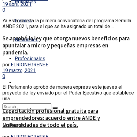
Policiales
19 abril, 2021
0
Ya está abierta la primera convocatoria del programa Semilla
Locales
ANDE 2021, para el que se ha asignado un total de ...
Se aprobó la ley que otorga nuevos beneficios para
Nacionales
apuntalar a micro y pequeñas empresas en
pandemia.
Profesionales
por
ELRIONEGRENSE
19 marzo, 2021
0
El Parlamento aprobó de manera express este jueves el
proyecto de ley enviado por el Poder Ejecutivo que establece
una ...
Capacitación profesional gratuita para
emprendedores: acuerdo entre ANDE y
Universidades de todo el país.
No Result
por
ELRIONEGRENSE