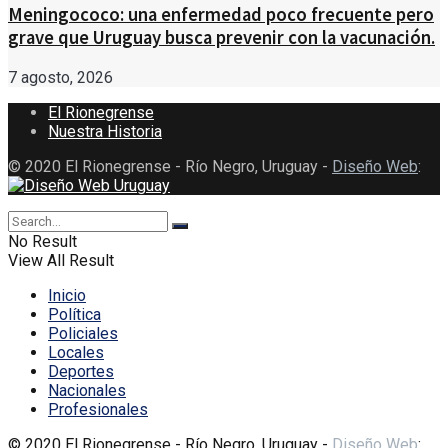
Meningococo: una enfermedad poco frecuente pero
grave que Uruguay busca prevenir con la vacunación.
7 agosto, 2026
El Rionegrense
Nuestra Historia
© 2020 El Rionegrense - Río Negro, Uruguay -
Diseño Web
:
No Result
View All Result
Inicio
Política
Policiales
Locales
Deportes
Nacionales
Profesionales
© 2020 El Rionegrense - Río Negro, Uruguay -
Diseño Web
: