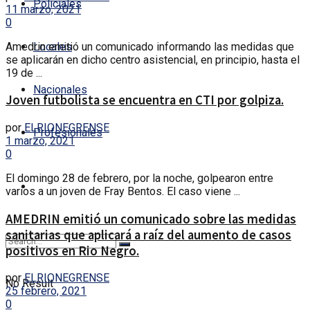
Policiales
11 marzo, 2021
0
Amedrin emitió un comunicado informando las medidas que
Locales
se aplicarán en dicho centro asistencial, en principio, hasta el
19 de ...
Nacionales
Joven futbolista se encuentra en CTI por golpiza.
por
ELRIONEGRENSE
Profesionales
1 marzo, 2021
0
El domingo 28 de febrero, por la noche, golpearon entre
varios a un joven de Fray Bentos. El caso viene ...
AMEDRIN emitió un comunicado sobre las medidas
sanitarias que aplicará a raíz del aumento de casos
positivos en Rio Negro.
por
ELRIONEGRENSE
No Result
25 febrero, 2021
0