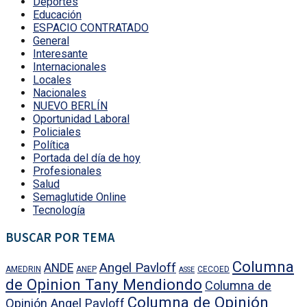
Deportes
Educación
ESPACIO CONTRATADO
General
Interesante
Internacionales
Locales
Nacionales
NUEVO BERLÍN
Oportunidad Laboral
Policiales
Política
Portada del día de hoy
Profesionales
Salud
Semaglutide Online
Tecnología
BUSCAR POR TEMA
Columna
Angel Pavloff
ANDE
AMEDRIN
ANEP
CECOED
ASSE
de Opinion Tany Mendiondo
Columna de
Columna de Opinión
Opinión Angel Pavloff