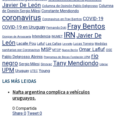
Javier De León
Columna
Columna de Opinión Pablo Delgrosso
Constante Mendiondo
de Opinión Sergio Milesi
coronavirus
COVID-19
Coronavirus en Fray Bentos
Fray Bentos
COVID-19 en Uruguay
Fernando Doti
IRN
Javier De
Intendencia
INUMET
Giorgian de Arrascaeta
León
Lacalle Pou
Las Cañas
Lafluf
Lucas Torreira
Medidas
Levratto
MSP
Omar Lafluf
OSE
sanitarias por Coronavirus
MTOP
Nuevo Berlin
rio
Pablo Delgrosso Abrinis
Programas de Becas Fundación UPM
negro
Tany Mendiondo
Sergio Milesi
Sinovac
Udelar
UPM
Uruguay
Young
UTEC
LAS MÁS LEIDAS
Nafta argentina complica a vehículos
uruguayos.
0 Compartida
Share
0
Tweet
0