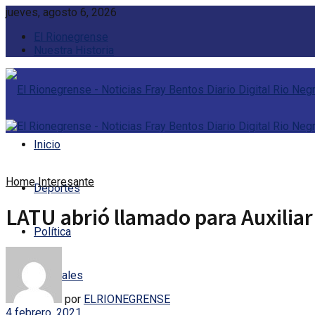
jueves, agosto 6, 2026
El Rionegrense
Nuestra Historia
Inicio
Home
Interesante
Deportes
LATU abrió llamado para Auxiliar
Política
Policiales
por
ELRIONEGRENSE
4 febrero, 2021