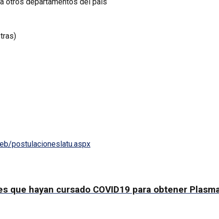
je a otros departamentos del país
tras)
eb/postulacioneslatu.aspx
es que hayan cursado COVID19 para obtener Plasma