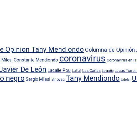
e Opinion Tany Mendiondo
Columna de Opinión 
coronavirus
Constante Mendiondo
 Milesi
Coronavirus en F
Javier De León
Lacalle Pou
Las Cañas
Lafluf
Lucas Torrei
Levratto
io negro
Tany Mendiondo
U
Sergio Milesi
Sinovac
Udelar