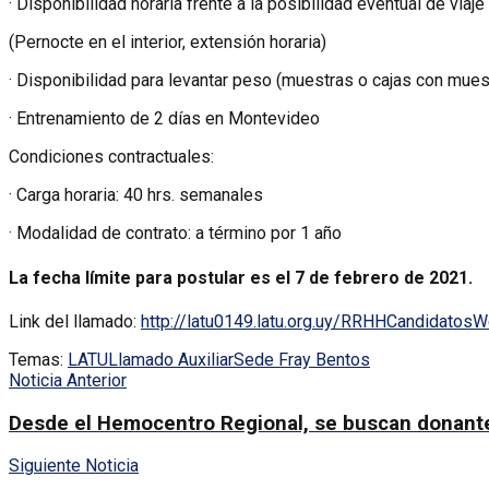
· Disponibilidad horaria frente a la posibilidad eventual de via
(Pernocte en el interior, extensión horaria)
· Disponibilidad para levantar peso (muestras o cajas con mues
· Entrenamiento de 2 días en Montevideo
Condiciones contractuales:
· Carga horaria: 40 hrs. semanales
· Modalidad de contrato: a término por 1 año
La fecha límite para postular es el 7 de febrero de 2021.
Link del llamado:
http://latu0149.latu.org.uy/RRHHCandidatosW
Temas:
LATU
Llamado Auxiliar
Sede Fray Bentos
Noticia Anterior
Desde el Hemocentro Regional, se buscan donant
Siguiente Noticia