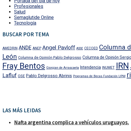
Portada del día de hoy
Profesionales
Salud
Semaglutide Online
Tecnología
BUSCAR POR TEMA
Columna d
Angel Pavloff
ANDE
AMEDRIN
ANEP
CECOED
ASSE
León
Columna de Opinión Sergio
Columna de Opinión Pablo Delgrosso
IRN
Fray Bentos
Intendencia
INUMET
Giorgian de Arrascaeta
r
Lafluf
Pablo Delgrosso Abrinis
OSE
Programas de Becas Fundación UPM
LAS MÁS LEIDAS
Nafta argentina complica a vehículos uruguayos.