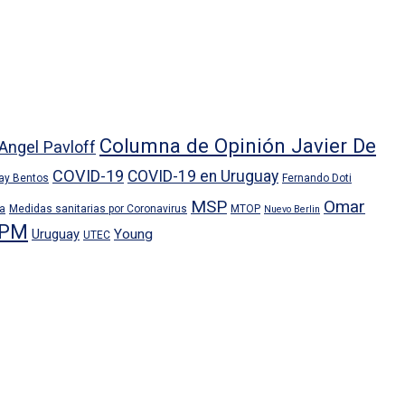
Columna de Opinión Javier De
Angel Pavloff
COVID-19
COVID-19 en Uruguay
ray Bentos
Fernando Doti
MSP
Omar
ra
Medidas sanitarias por Coronavirus
MTOP
Nuevo Berlin
PM
Uruguay
Young
UTEC