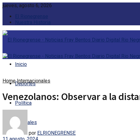
jueves, agosto 6, 2026
El Rionegrense
Nuestra Historia
Inicio
Home
Internacionales
Deportes
Venezolanos: Observar a la distan
Política
Policiales
por
ELRIONEGRENSE
11 agosto, 2024