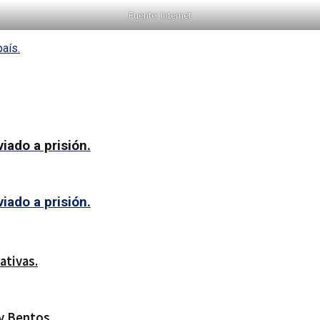
Fuente: Internet
país.
iado a prisión.
iado a prisión.
ativas.
y Bentos.