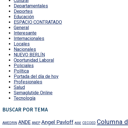
Cultural
Departamentales
Deportes
Educación
ESPACIO CONTRATADO
General
Interesante
Internacionales
Locales
Nacionales
NUEVO BERLÍN
Oportunidad Laboral
Policiales
Política
Portada del día de hoy
Profesionales
Salud
Semaglutide Online
Tecnología
BUSCAR POR TEMA
Columna d
Angel Pavloff
ANDE
AMEDRIN
ANEP
CECOED
ASSE