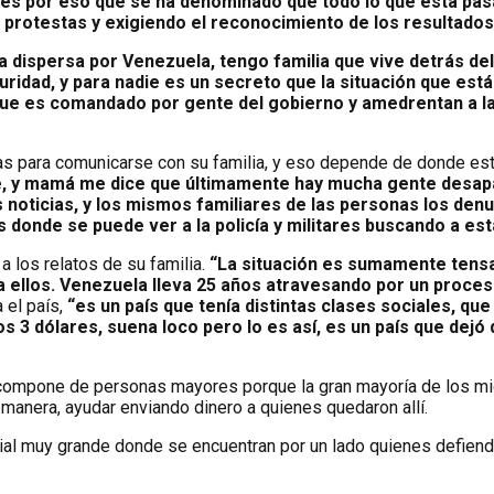
y es por eso que se ha denominado que todo lo que está pa
 protestas y exigiendo el reconocimiento de los resultados
ia dispersa por Venezuela, tengo familia que vive detrás de
ridad, y para nadie es un secreto que la situación que está
 que es comandado por gente del gobierno y amedrentan a l
s para comunicarse con su familia, y eso depende de donde es
e, y mamá me dice que últimamente hay mucha gente desapa
as noticias, y los mismos familiares de las personas los d
es donde se puede ver a la policía y militares buscando a e
a los relatos de su familia.
“La situación es sumamente tensa,
esa ellos. Venezuela lleva 25 años atravesando por un proces
 el país,
“es un país que tenía distintas clases sociales, que 
los 3 dólares, suena loco pero lo es así, es un país que dej
compone de personas mayores porque la gran mayoría de los mig
manera, ayudar enviando dinero a quienes quedaron allí.
ial muy grande donde se encuentran por un lado quienes defiend