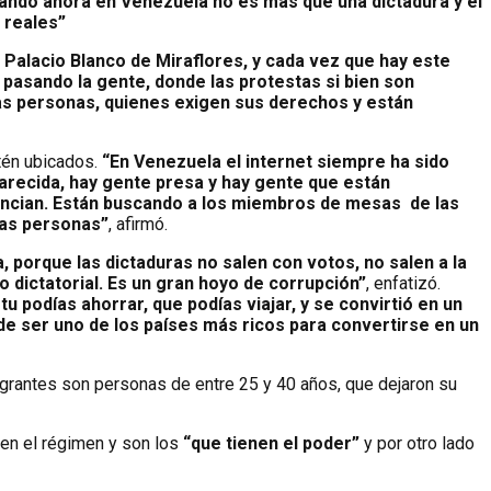
sando ahora en Venezuela no es más que una dictadura y el
 reales”
l Palacio Blanco de Miraflores, y cada vez que hay este
 pasando la gente, donde las protestas si bien son
as personas, quienes exigen sus derechos y están
tén ubicados.
“En Venezuela el internet siempre ha sido
recida, hay gente presa y hay gente que están
enuncian. Están buscando a los miembros de mesas de las
stas personas”
, afirmó.
 porque las dictaduras no salen con votos, no salen a la
o dictatorial. Es un gran hoyo de corrupción”
, enfatizó.
tu podías ahorrar, que podías viajar, y se convirtió en un
ó de ser uno de los países más ricos para convertirse en un
rantes son personas de entre 25 y 40 años, que dejaron su
en el régimen y son los
“que tienen el poder”
y por otro lado