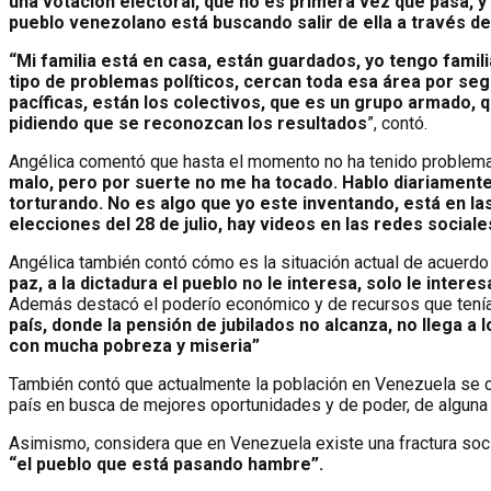
una votación electoral, que no es primera vez que pasa, 
pueblo venezolano está buscando salir de ella a través de
“Mi familia está en casa, están guardados, yo tengo famil
tipo de problemas políticos, cercan toda esa área por segu
pacíficas, están los colectivos, que es un grupo armado,
pidiendo que se reconozcan los resultados
”, contó.
Angélica comentó que hasta el momento no ha tenido problema
malo, pero por suerte no me ha tocado. Hablo diariament
torturando. No es algo que yo este inventando, está en l
elecciones del 28 de julio, hay videos en las redes social
Angélica también contó cómo es la situación actual de acuerdo 
paz, a la dictadura el pueblo no le interesa, solo le inter
Además destacó el poderío económico y de recursos que tenía
país, donde la pensión de jubilados no alcanza, no llega a 
con mucha pobreza y miseria”
También contó que actualmente la población en Venezuela se 
país en busca de mejores oportunidades y de poder, de alguna 
Asimismo, considera que en Venezuela existe una fractura soc
“el pueblo que está pasando hambre”.