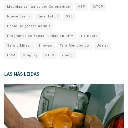
Medidas sanitarias por Coronavirus
MSP
MTOP
Nuevo Berlin
Omar Lafluf
OSE
Pablo Delgrosso Abrinis
Programas de Becas Fundación UPM
rio negro
Sergio Milesi
Sinovac
Tany Mendiondo
Udelar
UPM
Uruguay
UTEC
Young
LAS MÁS LEIDAS