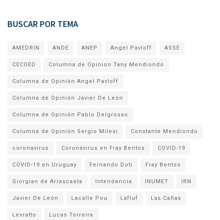
BUSCAR POR TEMA
AMEDRIN
ANDE
ANEP
Angel Pavloff
ASSE
CECOED
Columna de Opinion Tany Mendiondo
Columna de Opinión Angel Pavloff
Columna de Opinión Javier De León
Columna de Opinión Pablo Delgrosso
Columna de Opinión Sergio Milesi
Constante Mendiondo
coronavirus
Coronavirus en Fray Bentos
COVID-19
COVID-19 en Uruguay
Fernando Doti
Fray Bentos
Giorgian de Arrascaeta
Intendencia
INUMET
IRN
Javier De León
Lacalle Pou
Lafluf
Las Cañas
Levratto
Lucas Torreira