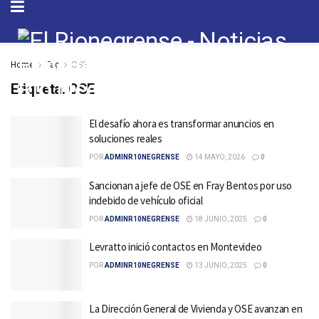
Home
Tag
OSE
Etiqueta:
OSE
El desafío ahora es transformar anuncios en
soluciones reales
POR
ADMINR10NEGRENSE
14 MAYO, 2026
0
Sancionan a jefe de OSE en Fray Bentos por uso
indebido de vehículo oficial
POR
ADMINR10NEGRENSE
18 JUNIO, 2025
0
Levratto inició contactos en Montevideo
POR
ADMINR10NEGRENSE
13 JUNIO, 2025
0
La Dirección General de Vivienda y OSE avanzan en