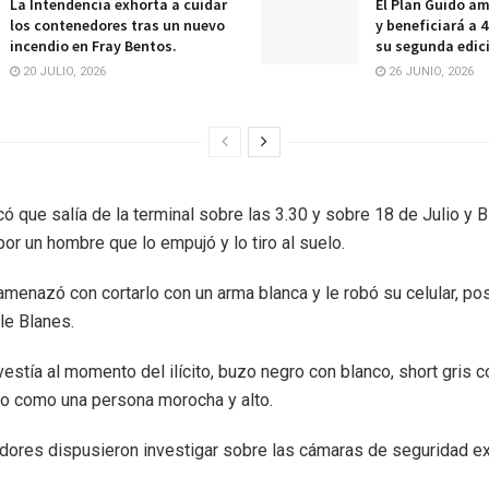
La Intendencia exhorta a cuidar
El Plan Guido am
los contenedores tras un nuevo
y beneficiará a 
incendio en Fray Bentos.
su segunda edic
20 JULIO, 2026
26 JUNIO, 2026
có que salía de la terminal sobre las 3.30 y sobre 18 de Julio y 
por un hombre que lo empujó y lo tiro al suelo.
 amenazó con cortarlo con un arma blanca y le robó su celular, p
le Blanes.
vestía al momento del ilícito, buzo negro con blanco, short gris 
o como una persona morocha y alto.
dores dispusieron investigar sobre las cámaras de seguridad e