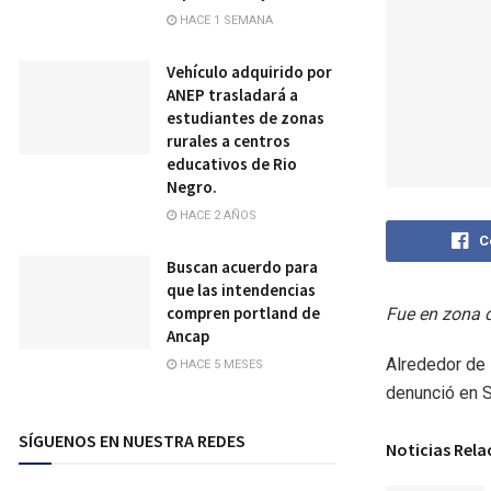
HACE 1 SEMANA
Vehículo adquirido por
ANEP trasladará a
estudiantes de zonas
rurales a centros
educativos de Rio
Negro.
HACE 2 AÑOS
C
Buscan acuerdo para
que las intendencias
compren portland de
Fue en zona 
Ancap
Alrededor de 
HACE 5 MESES
denunció en S
SÍGUENOS EN NUESTRA REDES
Noticias Rel