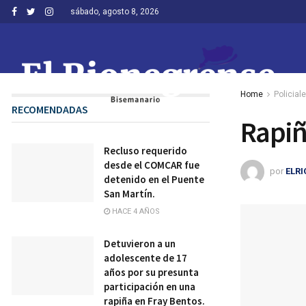
sábado, agosto 8, 2026
Home
Policial
RECOMENDADAS
Rapiñ
Recluso requerido
desde el COMCAR fue
por
ELR
detenido en el Puente
San Martín.
HACE 4 AÑOS
Detuvieron a un
adolescente de 17
años por su presunta
participación en una
rapiña en Fray Bentos.