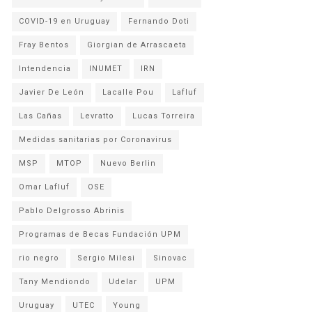
COVID-19 en Uruguay
Fernando Doti
Fray Bentos
Giorgian de Arrascaeta
Intendencia
INUMET
IRN
Javier De León
Lacalle Pou
Lafluf
Las Cañas
Levratto
Lucas Torreira
Medidas sanitarias por Coronavirus
MSP
MTOP
Nuevo Berlin
Omar Lafluf
OSE
Pablo Delgrosso Abrinis
Programas de Becas Fundación UPM
rio negro
Sergio Milesi
Sinovac
Tany Mendiondo
Udelar
UPM
Uruguay
UTEC
Young