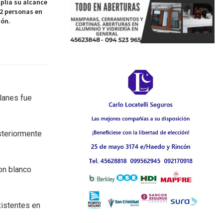
plía su alcance
42 personas en
ión.
Blanes fue
osteriormente
con blanco
xistentes en