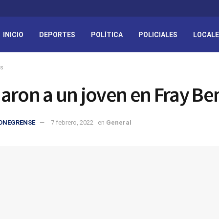
INICIO
DEPORTES
POLÍTICA
POLICIALES
LOCAL
es
aron a un joven en Fray Be
IONEGRENSE
7 febrero, 2022
en
General