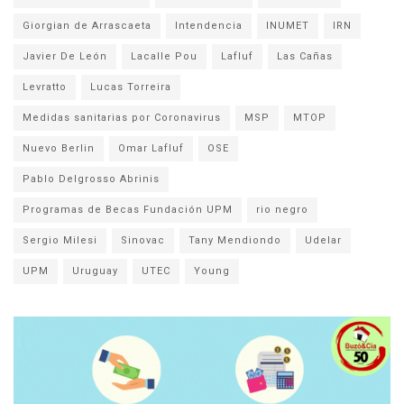
Giorgian de Arrascaeta
Intendencia
INUMET
IRN
Javier De León
Lacalle Pou
Lafluf
Las Cañas
Levratto
Lucas Torreira
Medidas sanitarias por Coronavirus
MSP
MTOP
Nuevo Berlin
Omar Lafluf
OSE
Pablo Delgrosso Abrinis
Programas de Becas Fundación UPM
rio negro
Sergio Milesi
Sinovac
Tany Mendiondo
Udelar
UPM
Uruguay
UTEC
Young