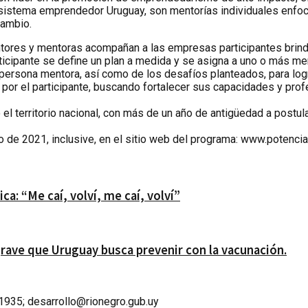
osistema emprendedor Uruguay, son mentorías individuales enfoca
cambio.
entores y mentoras acompañan a las empresas participantes bri
ticipante se define un plan a medida y se asigna a uno o más m
 la persona mentora, así como de los desafíos planteados, para l
or el participante, buscando fortalecer sus capacidades y profes
 territorio nacional, con más de un año de antigüedad a postula
ro de 2021, inclusive, en el sitio web del programa: www.potenc
a: “Me caí, volví, me caí, volví”
ave que Uruguay busca prevenir con la vacunación.
 1935; desarrollo@rionegro.gub.uy