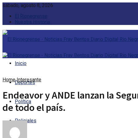
sábado, agosto 8, 2026
El Rionegrense
Nuestra Historia
Inicio
Home
Interesante
Deportes
Endeavor y ANDE lanzan la Segu
Política
de todo el país.
Policiales