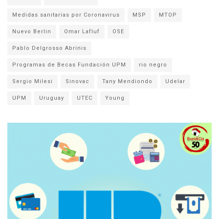
Medidas sanitarias por Coronavirus
MSP
MTOP
Nuevo Berlin
Omar Lafluf
OSE
Pablo Delgrosso Abrinis
Programas de Becas Fundación UPM
rio negro
Sergio Milesi
Sinovac
Tany Mendiondo
Udelar
UPM
Uruguay
UTEC
Young