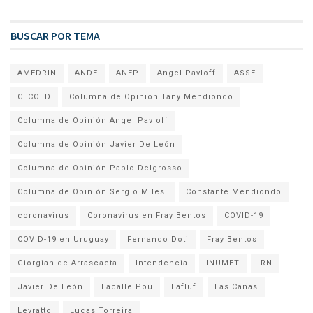
BUSCAR POR TEMA
AMEDRIN
ANDE
ANEP
Angel Pavloff
ASSE
CECOED
Columna de Opinion Tany Mendiondo
Columna de Opinión Angel Pavloff
Columna de Opinión Javier De León
Columna de Opinión Pablo Delgrosso
Columna de Opinión Sergio Milesi
Constante Mendiondo
coronavirus
Coronavirus en Fray Bentos
COVID-19
COVID-19 en Uruguay
Fernando Doti
Fray Bentos
Giorgian de Arrascaeta
Intendencia
INUMET
IRN
Javier De León
Lacalle Pou
Lafluf
Las Cañas
Levratto
Lucas Torreira