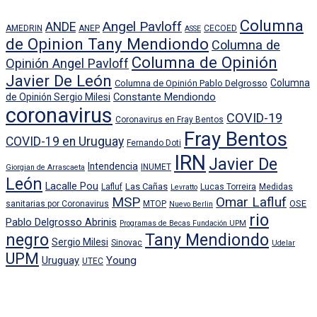
Columna
Angel Pavloff
ANDE
AMEDRIN
ANEP
CECOED
ASSE
de Opinion Tany Mendiondo
Columna de
Columna de Opinión
Opinión Angel Pavloff
Javier De León
Columna
Columna de Opinión Pablo Delgrosso
Constante Mendiondo
de Opinión Sergio Milesi
coronavirus
COVID-19
Coronavirus en Fray Bentos
Fray Bentos
COVID-19 en Uruguay
Fernando Doti
IRN
Javier De
Intendencia
INUMET
Giorgian de Arrascaeta
León
Lacalle Pou
Las Cañas
Lafluf
Lucas Torreira
Medidas
Levratto
MSP
Omar Lafluf
OSE
sanitarias por Coronavirus
MTOP
Nuevo Berlin
rio
Pablo Delgrosso Abrinis
Programas de Becas Fundación UPM
negro
Tany Mendiondo
Sergio Milesi
Sinovac
Udelar
UPM
Uruguay
Young
UTEC