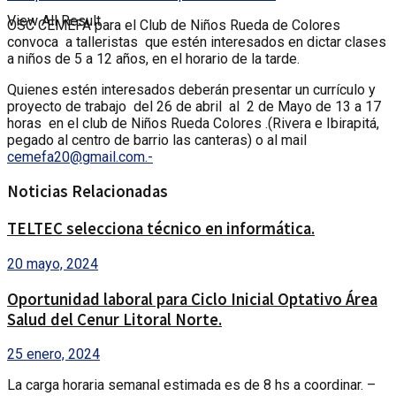
View All Result
OSC CEMEFA para el Club de Niños Rueda de Colores
convoca a talleristas que estén interesados en dictar clases
a niños de 5 a 12 años, en el horario de la tarde.
Quienes estén interesados deberán presentar un currículo y
proyecto de trabajo del 26 de abril al 2 de Mayo de 13 a 17
horas en el club de Niños Rueda Colores .(Rivera e Ibirapitá,
pegado al centro de barrio las canteras) o al mail
cemefa20@gmail.com.-
Noticias Relacionadas
TELTEC selecciona técnico en informática.
20 mayo, 2024
Oportunidad laboral para Ciclo Inicial Optativo Área
Salud del Cenur Litoral Norte.
25 enero, 2024
La carga horaria semanal estimada es de 8 hs a coordinar. –