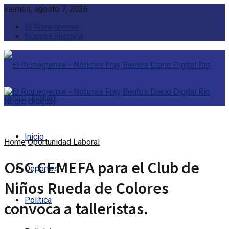
viernes, agosto 7, 2026
El Rionegrense
Nuestra Historia
Inicio
Home
Oportunidad Laboral
OSC CEMEFA para el Club de
Deportes
Niños Rueda de Colores
Política
convoca a talleristas.