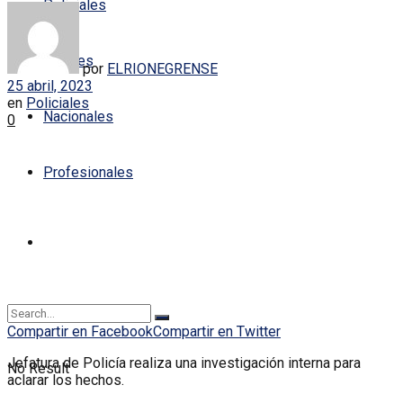
Policiales
Locales
por
ELRIONEGRENSE
25 abril, 2023
en
Policiales
Nacionales
0
Profesionales
Compartir en Facebook
Compartir en Twitter
Jefatura de Policía realiza una investigación interna para
No Result
aclarar los hechos.