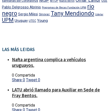
MSP
Omar Lafluf
OSE
sanitarias por Coronavirus
MTOP
Nuevo Berlin
rio
Pablo Delgrosso Abrinis
Programas de Becas Fundación UPM
negro
Tany Mendiondo
Sergio Milesi
Sinovac
Udelar
UPM
Uruguay
Young
UTEC
LAS MÁS LEIDAS
Nafta argentina complica a vehículos
uruguayos.
0 Compartida
Share
0
Tweet
0
LATU abrió llamado para Auxiliar en Sede de
Fray Bentos.
0 Compartida
Share
0
Tweet
0