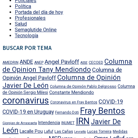
Policiales
Política
Portada del día de hoy
Profesionales
Salud
Semaglutide Online
Tecnología
BUSCAR POR TEMA
Columna
Angel Pavloff
ANDE
AMEDRIN
ANEP
CECOED
ASSE
de Opinion Tany Mendiondo
Columna de
Columna de Opinión
Opinión Angel Pavloff
Javier De León
Columna
Columna de Opinión Pablo Delgrosso
Constante Mendiondo
de Opinión Sergio Milesi
coronavirus
COVID-19
Coronavirus en Fray Bentos
Fray Bentos
COVID-19 en Uruguay
Fernando Doti
IRN
Javier De
Intendencia
INUMET
Giorgian de Arrascaeta
León
Lacalle Pou
Las Cañas
Lafluf
Lucas Torreira
Medidas
Levratto