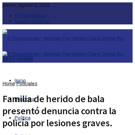
jueves, agosto 6, 2026
El Rionegrense
Nuestra Historia
Inicio
Home
Policiales
Familia de herido de bala
Deportes
presentó denuncia contra la
Política
policía por lesiones graves.