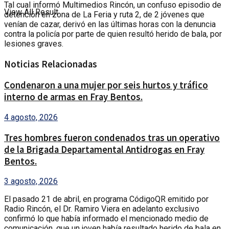
Tal cual informó Multimedios Rincón, un confuso episodio de
View All Result
detención en zona de La Feria y ruta 2, de 2 jóvenes que
venían de cazar, derivó en las últimas horas con la denuncia
contra la policía por parte de quien resultó herido de bala, por
lesiones graves.
Noticias Relacionadas
Condenaron a una mujer por seis hurtos y tráfico
interno de armas en Fray Bentos.
4 agosto, 2026
Tres hombres fueron condenados tras un operativo
de la Brigada Departamental Antidrogas en Fray
Bentos.
3 agosto, 2026
El pasado 21 de abril, en programa CódigoQR emitido por
Radio Rincón, el Dr. Ramiro Viera en adelanto exclusivo
confirmó lo que había informado el mencionado medio de
comunicación, que un joven había resultado herido de bala en