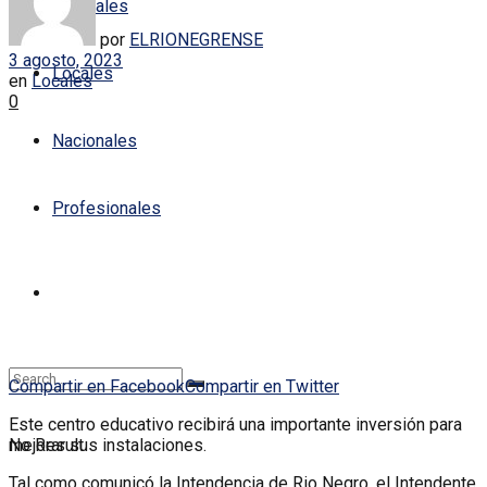
Policiales
por
ELRIONEGRENSE
3 agosto, 2023
Locales
en
Locales
0
Nacionales
Profesionales
Compartir en Facebook
Compartir en Twitter
Este centro educativo recibirá una importante inversión para
mejorar sus instalaciones.
No Result
Tal como comunicó la Intendencia de Rio Negro, el Intendente