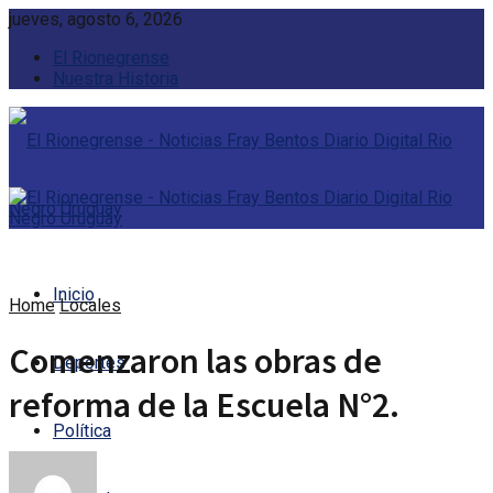
jueves, agosto 6, 2026
El Rionegrense
Nuestra Historia
Inicio
Home
Locales
Comenzaron las obras de
Deportes
reforma de la Escuela N°2.
Política