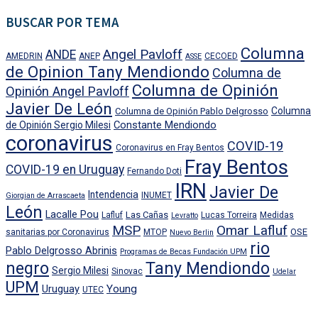
BUSCAR POR TEMA
Columna
Angel Pavloff
ANDE
AMEDRIN
ANEP
CECOED
ASSE
de Opinion Tany Mendiondo
Columna de
Columna de Opinión
Opinión Angel Pavloff
Javier De León
Columna
Columna de Opinión Pablo Delgrosso
Constante Mendiondo
de Opinión Sergio Milesi
coronavirus
COVID-19
Coronavirus en Fray Bentos
Fray Bentos
COVID-19 en Uruguay
Fernando Doti
IRN
Javier De
Intendencia
INUMET
Giorgian de Arrascaeta
León
Lacalle Pou
Las Cañas
Lafluf
Lucas Torreira
Medidas
Levratto
MSP
Omar Lafluf
OSE
sanitarias por Coronavirus
MTOP
Nuevo Berlin
rio
Pablo Delgrosso Abrinis
Programas de Becas Fundación UPM
negro
Tany Mendiondo
Sergio Milesi
Sinovac
Udelar
UPM
Uruguay
Young
UTEC