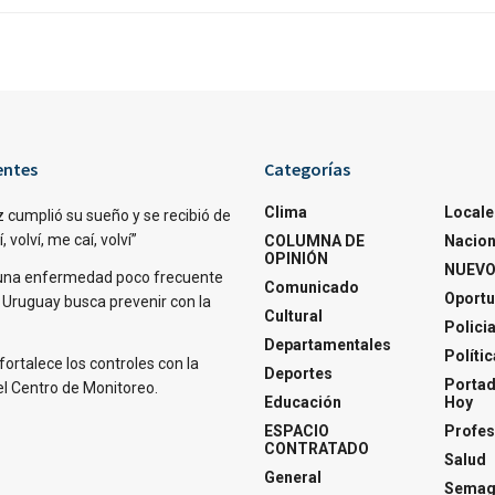
entes
Categorías
Clima
Locale
 cumplió su sueño y se recibió de
 volví, me caí, volví”
COLUMNA DE
Nacion
OPINIÓN
NUEVO
una enfermedad poco frecuente
Comunicado
Oportu
 Uruguay busca prevenir con la
Cultural
Polici
Departamentales
Polític
fortalece los controles con la
Deportes
Portad
el Centro de Monitoreo.
Educación
Hoy
ESPACIO
Profes
CONTRATADO
Salud
General
Semagl