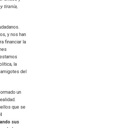
 tiranía,
iudadanos.
os, y nos han
a financiar la
enes
 estamos
ítica, la
s amigotes del
 formado un
ealidad.
uellos que se
l
zando sus