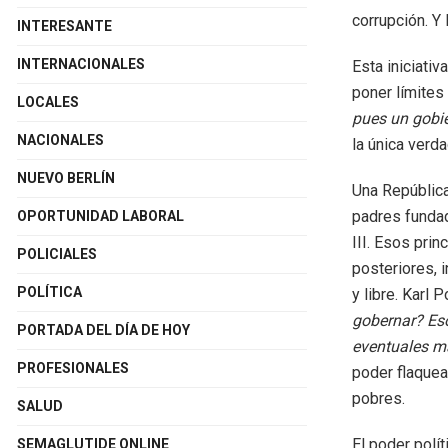
corrupción. Y 
INTERESANTE
INTERNACIONALES
Esta iniciativ
poner límites
LOCALES
pues un gobie
NACIONALES
la única verd
NUEVO BERLÍN
Una República
padres fundad
OPORTUNIDAD LABORAL
III. Esos prin
POLICIALES
posteriores, i
POLÍTICA
y libre. Karl
gobernar? Eso
PORTADA DEL DÍA DE HOY
eventuales m
PROFESIONALES
poder flaquea
pobres.
SALUD
El poder polí
SEMAGLUTIDE ONLINE