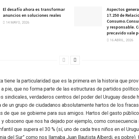
El desafío ahora es transformar
Aspectos general
anuncios en soluciones reales
17.250 de Relaci
Consumo.Consu
14 MAYO, 2026
y responsable. 
precavido vale p
16 ABRIL, 2026
 tiene la particularidad que es la primera en la historia que prov
a pie, que no forma parte de las estructuras de partidos políticos
s sindicales, verdaderos centros del poder del Uruguay desde 
iva de un grupo de ciudadanos absolutamente hartos de los fracas
tos de que se gobierne para sus amigos. Hartos del gasto público
 y obsceno que nos ha dejado por ejemplo, como consecuencia i
fantil que supera el 30 % (sí, uno de cada tres niños en el Urugua
ornia del Sur” como nos llamaba Juan Bautista Alberdi, es pobre). 