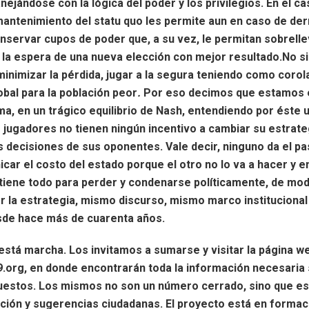
nejándose con la lógica del poder y los privilegios. En el ca
 mantenimiento del statu quo les permite aun en caso de der
onservar cupos de poder que, a su vez, le permitan sobrell
 la espera de una nueva elección con mejor resultado.No si
minimizar la pérdida, jugar a la segura teniendo como corol
obal para la población peor
.
Por eso decimos que estamos
ma, en un trágico equilibrio de Nash, entendiendo por éste 
 jugadores no tienen ningún incentivo a cambiar su estrat
s decisiones de sus oponentes. Vale decir, ninguno da el pa
hicar el costo del estado porque el
otro no lo va a hacer y 
iene todo para perder y condenarse políticamente, de mod
 la estrategia, mismo discurso, mismo marco institucional 
de hace más de cuarenta años.
a está marcha. Los invitamos a sumarse y visitar la página w
org, en donde encontrarán toda la información necesaria 
uestos. Los mismos no son un número cerrado, sino que es
pación y sugerencias ciudadanas. El proyecto está en formac