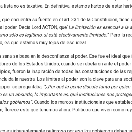
la lista no es taxativa. En definitiva, estamos hartos de estar hart
a, que encuentra su fuente en el art. 331 de la Constitución, tiene
 al poder. Decía Lord ACTON
,
que“
La limitación es esencial a la 
rno sólo es legítimo, si está efectivamente limitado.
” Pero la re
ad, es que estamos muy lejos de ese ideal.
 sana se basa en la desconfianza al poder. Ese fue el ideal que i
ores de los Estados Unidos, cuando se rebelaron ante el poder 
cipios, fueron la inspiración de todas las constituciones de las r
ncluida la nuestra. Los límites al poder son la clave para una soc
 Popper se preguntaba,
“¿Por qué la gente discute tanto por quien
 es un absurdo, lo importante es, qué instituciones nos protege
alos gobiernos”.
Cuando los marcos institucionales que establec
n, florece esto que tenemos ahora. Políticos que viven como rey
tico es inherentemente peligroso por eso los gobiernos deben s