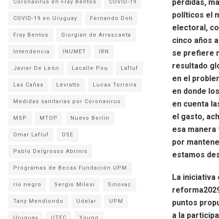
pérdidas, ma
Coronavirus en Fray Bentos
COVID-19
políticos el
COVID-19 en Uruguay
Fernando Doti
electoral, c
Fray Bentos
Giorgian de Arrascaeta
cinco años a
se prefiere 
Intendencia
INUMET
IRN
resultado gl
Javier De León
Lacalle Pou
Lafluf
en el proble
Las Cañas
Levratto
Lucas Torreira
en donde los
Medidas sanitarias por Coronavirus
en cuenta la
el gasto, ac
MSP
MTOP
Nuevo Berlin
esa manera t
Omar Lafluf
OSE
por mantener
Pablo Delgrosso Abrinis
estamos des
Programas de Becas Fundación UPM
La iniciativ
rio negro
Sergio Milesi
Sinovac
reforma2029.
puntos prop
Tany Mendiondo
Udelar
UPM
a la partici
Uruguay
UTEC
Young