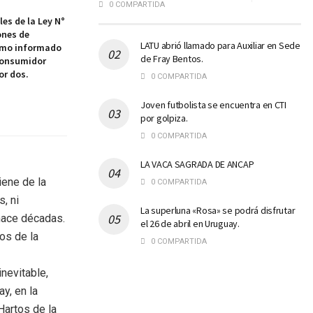
0 COMPARTIDA
es de la Ley N°
ones de
LATU abrió llamado para Auxiliar en Sede
mo informado
de Fray Bentos.
Consumidor
or dos.
0 COMPARTIDA
Joven futbolista se encuentra en CTI
por golpiza.
0 COMPARTIDA
LA VACA SAGRADA DE ANCAP
iene de la
0 COMPARTIDA
, ni
La superluna «Rosa» se podrá disfrutar
hace décadas.
el 26 de abril en Uruguay.
os de la
0 COMPARTIDA
nevitable,
y, en la
Hartos de la