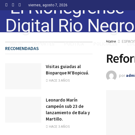
viernes, agosto 7, 2026
Home
ESPACI
INICIO
DEPORTES
POLÍTICA
POLICIALES
LO
RECOMENDADAS
Refo
Visitas guiadas al
Bioparque M’Bopicuá.
por
adm
HACE 3 AÑOS
Leonardo Marín
campeón sub 23 de
lanzamiento de Bala y
Martillo.
HACE 3 AÑOS