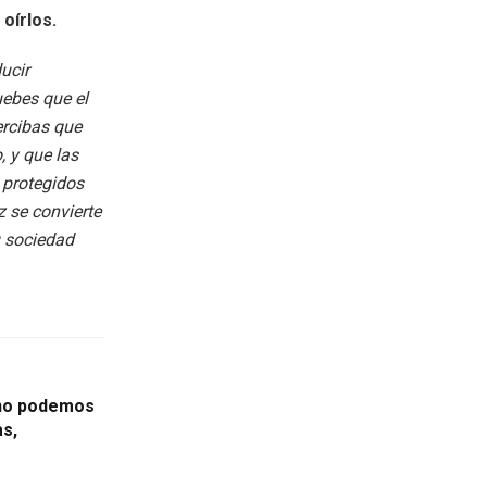
oírlos.
ucir
ebes que el
ercibas que
, y que las
n protegidos
 se convierte
u sociedad
n no podemos
as,