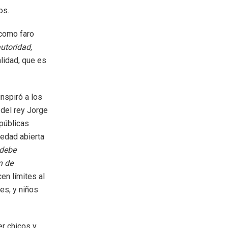
os.
 como faro
autoridad,
alidad, que es
nspiró a los
del rey Jorge
epúblicas
iedad abierta
 debe
n de
en límites al
es, y niños
er chicos y