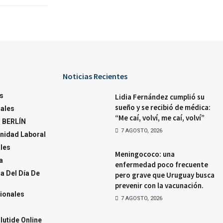
Noticias Recientes
s
Lidia Fernández cumplió su
sueño y se recibió de médica:
ales
“Me caí, volví, me caí, volví”
 BERLÍN
7 AGOSTO, 2026
nidad Laboral
ales
Meningococo: una
a
enfermedad poco frecuente
a Del Día De
pero grave que Uruguay busca
prevenir con la vacunación.
ionales
7 AGOSTO, 2026
utide Online