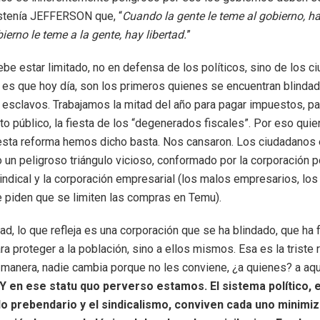
ostenía JEFFERSON que, “
Cuando la gente le teme al gobierno, hay
ierno le teme a la gente, hay libertad.
”
ebe estar limitado, no en defensa de los políticos, sino de los c
o es que hoy día, son los primeros quienes se encuentran blindad
 esclavos. Trabajamos la mitad del año para pagar impuestos, par
sto público, la fiesta de los “degenerados fiscales”. Por eso qui
sta reforma hemos dicho basta. Nos cansaron. Los ciudadanos
un peligroso triángulo vicioso, conformado por la corporación pol
indical y la corporación empresarial (los malos empresarios, lo
e piden que se limiten las compras en Temu).
dad, lo que refleja es una corporación que se ha blindado, que ha
a proteger a la población, sino a ellos mismos. Esa es la triste r
 manera, nadie cambia porque no les conviene, ¿a quienes? a aq
Y en ese statu quo perverso estamos. El sistema político, e
 prebendario y el sindicalismo, conviven cada uno minimi