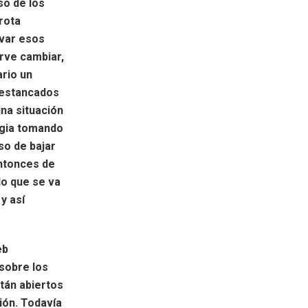
so de los
rota
evar esos
rve cambiar,
ario un
 estancados
una situación
egia tomando
so de bajar
entonces de
o que se va
y así
eb
sobre los
tán abiertos
ión. Todavía