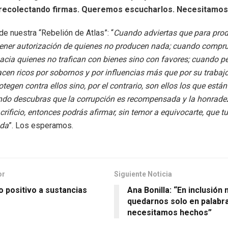
 recolectando firmas. Queremos escucharlos. Necesitamos 
de nuestra “Rebelión de Atlas”: “
Cuando adviertas que para prod
tener autorización de quienes no producen nada; cuando compru
hacia quienes no trafican con bienes sino con favores; cuando p
en ricos por sobornos y por influencias más que por su trabajo
otegen contra ellos sino, por el contrario, son ellos los que está
ando descubras que la corrupción es recompensada y la honradez
crificio, entonces podrás afirmar, sin temor a equivocarte, que t
ada
”. Los esperamos.
or
Siguiente Noticia
 positivo a sustancias
Ana Bonilla: “En inclusió
quedarnos solo en palabr
necesitamos hechos”