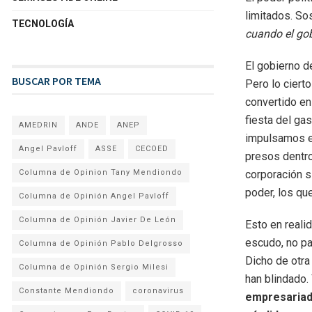
limitados. S
TECNOLOGÍA
cuando el gob
El gobierno d
BUSCAR POR TEMA
Pero lo ciert
convertido en
fiesta del ga
AMEDRIN
ANDE
ANEP
impulsamos e
Angel Pavloff
ASSE
CECOED
presos dentro 
corporación s
Columna de Opinion Tany Mendiondo
poder, los qu
Columna de Opinión Angel Pavloff
Columna de Opinión Javier De León
Esto en reali
escudo, no par
Columna de Opinión Pablo Delgrosso
Dicho de otra
Columna de Opinión Sergio Milesi
han blindado.
Constante Mendiondo
coronavirus
empresariado