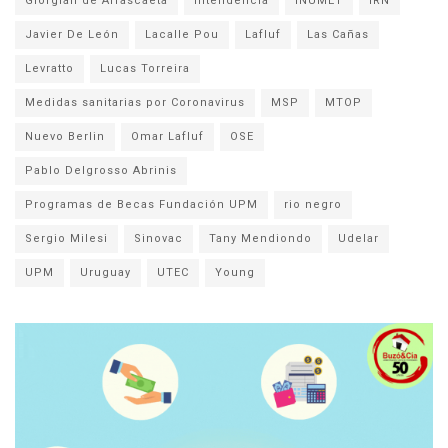
Giorgian de Arrascaeta
Intendencia
INUMET
IRN
Javier De León
Lacalle Pou
Lafluf
Las Cañas
Levratto
Lucas Torreira
Medidas sanitarias por Coronavirus
MSP
MTOP
Nuevo Berlin
Omar Lafluf
OSE
Pablo Delgrosso Abrinis
Programas de Becas Fundación UPM
rio negro
Sergio Milesi
Sinovac
Tany Mendiondo
Udelar
UPM
Uruguay
UTEC
Young