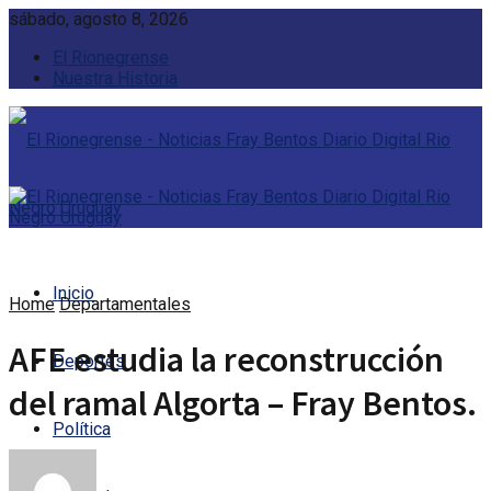
sábado, agosto 8, 2026
El Rionegrense
Nuestra Historia
Inicio
Home
Departamentales
AFE estudia la reconstrucción
Deportes
del ramal Algorta – Fray Bentos.
Política