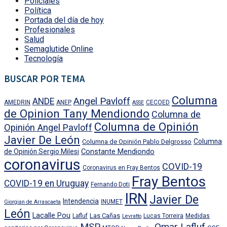
Policiales
Política
Portada del día de hoy
Profesionales
Salud
Semaglutide Online
Tecnología
BUSCAR POR TEMA
Columna
Angel Pavloff
ANDE
AMEDRIN
ANEP
CECOED
ASSE
de Opinion Tany Mendiondo
Columna de
Columna de Opinión
Opinión Angel Pavloff
Javier De León
Columna
Columna de Opinión Pablo Delgrosso
Constante Mendiondo
de Opinión Sergio Milesi
coronavirus
COVID-19
Coronavirus en Fray Bentos
Fray Bentos
COVID-19 en Uruguay
Fernando Doti
IRN
Javier De
Intendencia
INUMET
Giorgian de Arrascaeta
León
Lacalle Pou
Las Cañas
Lafluf
Lucas Torreira
Medidas
Levratto
MSP
Omar Lafluf