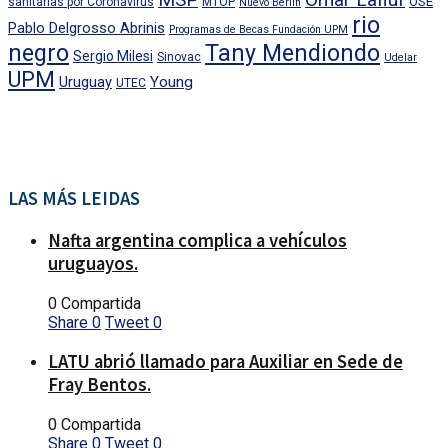
OSE
sanitarias por Coronavirus
MTOP
Nuevo Berlin
rio
Pablo Delgrosso Abrinis
Programas de Becas Fundación UPM
negro
Tany Mendiondo
Sergio Milesi
Sinovac
Udelar
UPM
Uruguay
Young
UTEC
LAS MÁS LEIDAS
Nafta argentina complica a vehículos
uruguayos.
0 Compartida
Share
0
Tweet
0
LATU abrió llamado para Auxiliar en Sede de
Fray Bentos.
0 Compartida
Share
0
Tweet
0