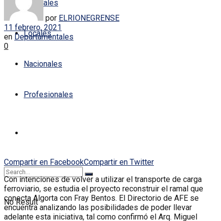
Policiales
por
ELRIONEGRENSE
11 febrero, 2021
Locales
en
Departamentales
0
Nacionales
Profesionales
Compartir en Facebook
Compartir en Twitter
Con intenciones de volver a utilizar el transporte de carga
ferroviario, se estudia el proyecto reconstruir el ramal que
conecta Algorta con Fray Bentos. El Directorio de AFE se
No Result
encuentra analizando las posibilidades de poder llevar
adelante esta iniciativa, tal como confirmó el Arq. Miguel