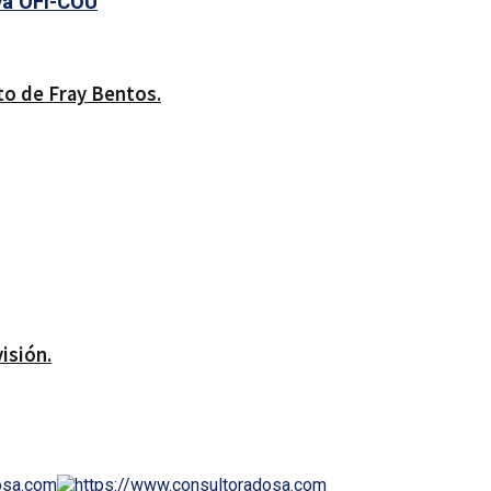
ya OFI-COU
to de Fray Bentos.
isión.