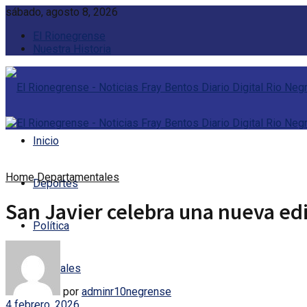
sábado, agosto 8, 2026
El Rionegrense
Nuestra Historia
Inicio
Home
Departamentales
Deportes
San Javier celebra una nueva edi
Política
Policiales
por
adminr10negrense
4 febrero, 2026