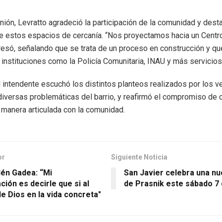
unión, Levratto agradeció la participación de la comunidad y dest
e estos espacios de cercanía. “Nos proyectamos hacia un Centro
presó, señalando que se trata de un proceso en construcción y q
 instituciones como la Policía Comunitaria, INAU y más servicios
l intendente escuchó los distintos planteos realizados por los v
diversas problemáticas del barrio, y reafirmó el compromiso de 
 manera articulada con la comunidad.
or
Siguiente Noticia
lén Gadea: “Mi
San Javier celebra una nu
ión es decirle que si al
de Prasnik este sábado 7
e Dios en la vida concreta"