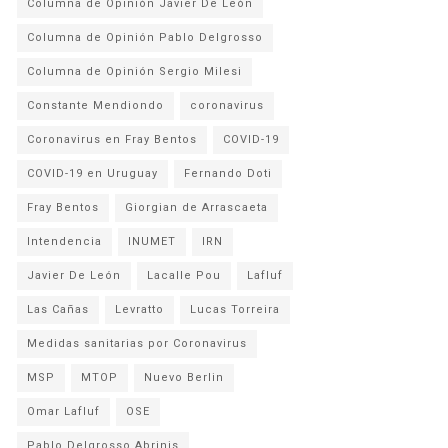
Columna de Opinión Javier De León
Columna de Opinión Pablo Delgrosso
Columna de Opinión Sergio Milesi
Constante Mendiondo
coronavirus
Coronavirus en Fray Bentos
COVID-19
COVID-19 en Uruguay
Fernando Doti
Fray Bentos
Giorgian de Arrascaeta
Intendencia
INUMET
IRN
Javier De León
Lacalle Pou
Lafluf
Las Cañas
Levratto
Lucas Torreira
Medidas sanitarias por Coronavirus
MSP
MTOP
Nuevo Berlin
Omar Lafluf
OSE
Pablo Delgrosso Abrinis