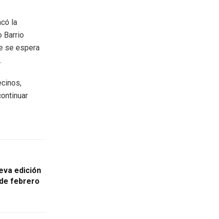
acó la
 Barrio
ue se espera
.
ecinos,
continuar
eva edición
 de febrero