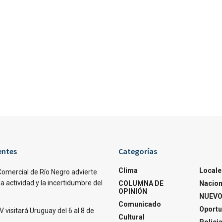
entes
Categorías
Clima
Locale
Comercial de Río Negro advierte
la actividad y la incertidumbre del
COLUMNA DE
Nacion
OPINIÓN
NUEVO
Comunicado
Oportu
V visitará Uruguay del 6 al 8 de
Cultural