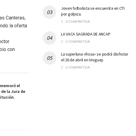
Joven futbolista se encuentra en CTI
por golpiza.
Las Canteras,
0 COMPARTIDA
ndo la oferta
LA VACA SAGRADA DE ANCAP
ector
0 COMPARTIDA
bio con
La superluna «Rosa» se podrá disfrutar
el 26 de abril en Uruguay.
0 COMPARTIDA
nmemoró el
 de la Jura de
itución.