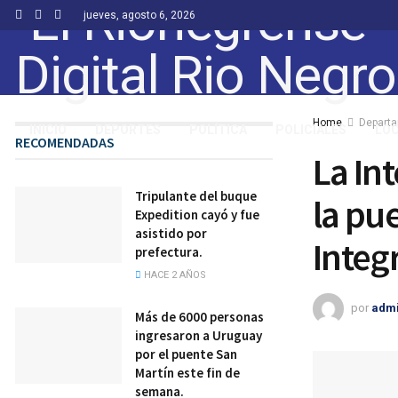
jueves, agosto 6, 2026
Home
Depart
INICIO
DEPORTES
POLÍTICA
POLICIALES
LO
RECOMENDADAS
La In
Tripulante del buque
la pu
Expedition cayó y fue
asistido por
Integ
prefectura.
HACE 2 AÑOS
por
adm
Más de 6000 personas
ingresaron a Uruguay
por el puente San
Martín este fin de
semana.