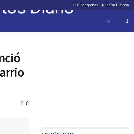
El Rionegrense
Nuestra Historia
nció
arrio
0