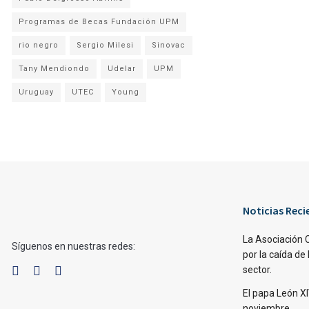
Programas de Becas Fundación UPM
rio negro
Sergio Milesi
Sinovac
Tany Mendiondo
Udelar
UPM
Uruguay
UTEC
Young
Noticias Reci
La Asociación 
Síguenos en nuestras redes:
por la caída de 
sector.
El papa León XI
noviembre.