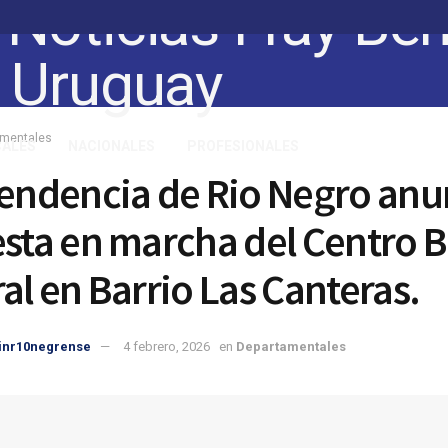
amentales
CALES
NACIONALES
PROFESIONALES
tendencia de Rio Negro anu
esta en marcha del Centro B
ral en Barrio Las Canteras.
inr10negrense
4 febrero, 2026
en
Departamentales