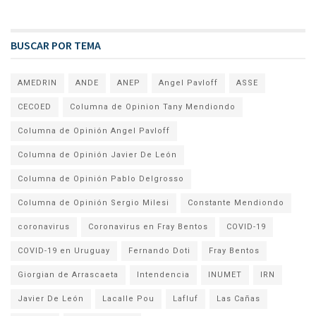
BUSCAR POR TEMA
AMEDRIN
ANDE
ANEP
Angel Pavloff
ASSE
CECOED
Columna de Opinion Tany Mendiondo
Columna de Opinión Angel Pavloff
Columna de Opinión Javier De León
Columna de Opinión Pablo Delgrosso
Columna de Opinión Sergio Milesi
Constante Mendiondo
coronavirus
Coronavirus en Fray Bentos
COVID-19
COVID-19 en Uruguay
Fernando Doti
Fray Bentos
Giorgian de Arrascaeta
Intendencia
INUMET
IRN
Javier De León
Lacalle Pou
Lafluf
Las Cañas