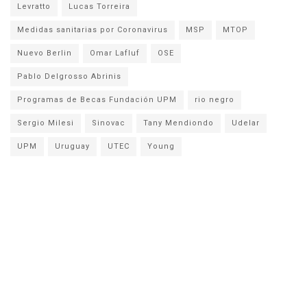
Levratto
Lucas Torreira
Medidas sanitarias por Coronavirus
MSP
MTOP
Nuevo Berlin
Omar Lafluf
OSE
Pablo Delgrosso Abrinis
Programas de Becas Fundación UPM
rio negro
Sergio Milesi
Sinovac
Tany Mendiondo
Udelar
UPM
Uruguay
UTEC
Young