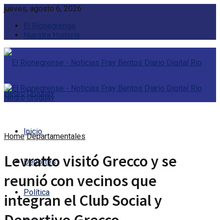
jueves, agosto 6, 2026
El Rionegrense
Nuestra Historia
Inicio
Home
Departamentales
Levratto visitó Grecco y se
Deportes
reunió con vecinos que
Política
integran el Club Social y