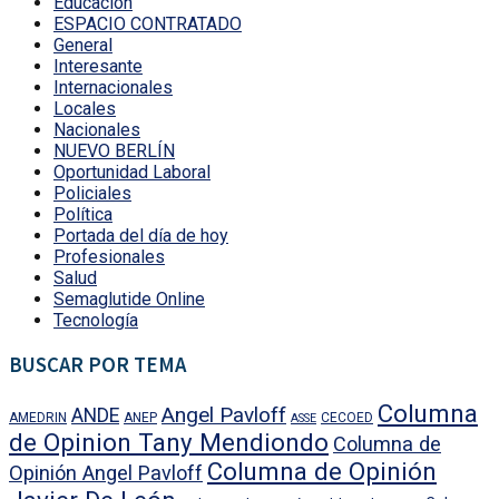
Educación
ESPACIO CONTRATADO
General
Interesante
Internacionales
Locales
Nacionales
NUEVO BERLÍN
Oportunidad Laboral
Policiales
Política
Portada del día de hoy
Profesionales
Salud
Semaglutide Online
Tecnología
BUSCAR POR TEMA
Columna
Angel Pavloff
ANDE
AMEDRIN
ANEP
CECOED
ASSE
de Opinion Tany Mendiondo
Columna de
Columna de Opinión
Opinión Angel Pavloff