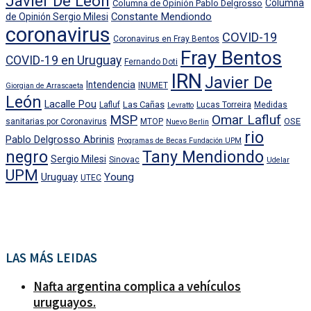
Javier De León
Columna
Columna de Opinión Pablo Delgrosso
Constante Mendiondo
de Opinión Sergio Milesi
coronavirus
COVID-19
Coronavirus en Fray Bentos
Fray Bentos
COVID-19 en Uruguay
Fernando Doti
IRN
Javier De
Intendencia
INUMET
Giorgian de Arrascaeta
León
Lacalle Pou
Las Cañas
Lafluf
Lucas Torreira
Medidas
Levratto
MSP
Omar Lafluf
OSE
sanitarias por Coronavirus
MTOP
Nuevo Berlin
rio
Pablo Delgrosso Abrinis
Programas de Becas Fundación UPM
negro
Tany Mendiondo
Sergio Milesi
Sinovac
Udelar
UPM
Uruguay
Young
UTEC
LAS MÁS LEIDAS
Nafta argentina complica a vehículos
uruguayos.