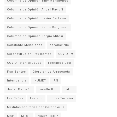
Columna de Opinion Tany Mendiondo
Columna de Opinión Angel Pavloff
Columna de Opinión Javier De León
Columna de Opinión Pablo Delgrosso
Columna de Opinión Sergio Milesi
Constante Mendiondo
coronavirus
Coronavirus en Fray Bentos
COVID-19
COVID-19 en Uruguay
Fernando Doti
Fray Bentos
Giorgian de Arrascaeta
Intendencia
INUMET
IRN
Javier De León
Lacalle Pou
Lafluf
Las Cañas
Levratto
Lucas Torreira
Medidas sanitarias por Coronavirus
MSP
MTOP
Nuevo Berlin