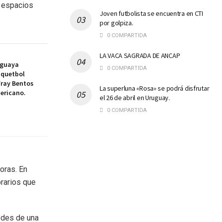
 espacios
Joven futbolista se encuentra en CTI
por golpiza.
0 COMPARTIDA
LA VACA SAGRADA DE ANCAP
uguaya
0 COMPARTIDA
squetbol
Fray Bentos
La superluna «Rosa» se podrá disfrutar
ericano.
el 26 de abril en Uruguay.
0 COMPARTIDA
horas. En
orarios que
edes de una