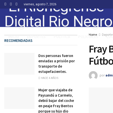
viernes, agosto 7, 2026
Home
Deporte
INICIO
DEPORTES
POLÍTICA
POLICIALES
LO
RECOMENDADAS
Fray 
Dos personas fueron
Fútbo
enviadas a prisión por
transporte de
estupefacientes.
por
adm
HACE 4 AÑOS
Mujer que viajaba de
Paysandú a Carmelo,
debió bajar del coche
en peaje Fray Bentos
porque su hijo dio