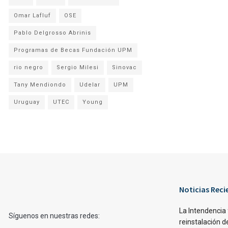
Omar Lafluf
OSE
Pablo Delgrosso Abrinis
Programas de Becas Fundación UPM
rio negro
Sergio Milesi
Sinovac
Tany Mendiondo
Udelar
UPM
Uruguay
UTEC
Young
Noticias Reci
La Intendencia 
Síguenos en nuestras redes:
reinstalación d