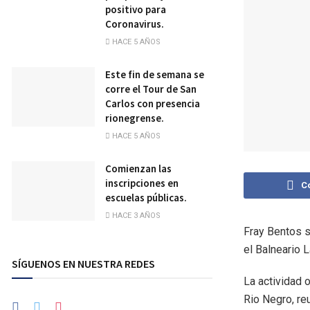
positivo para
Coronavirus.
HACE 5 AÑOS
Este fin de semana se
corre el Tour de San
Carlos con presencia
rionegrense.
HACE 5 AÑOS
Comienzan las
inscripciones en
C
escuelas públicas.
HACE 3 AÑOS
Fray Bentos s
el Balneario 
SÍGUENOS EN NUESTRA REDES
La actividad o
Rio Negro, re