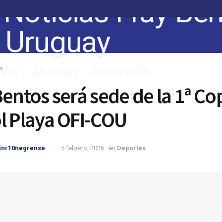
s
CALES
NACIONALES
PROFESIONALES
Bentos será sede de la 1ª Co
l Playa OFI-COU
inr10negrense
5 febrero, 2026
en
Deportes