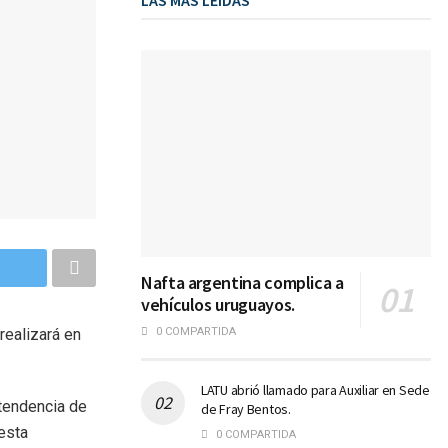
LAS MÁS LEIDAS
Nafta argentina complica a
vehículos uruguayos.
realizará en
0 COMPARTIDA
LATU abrió llamado para Auxiliar en Sede
ntendencia de
de Fray Bentos.
esta
0 COMPARTIDA