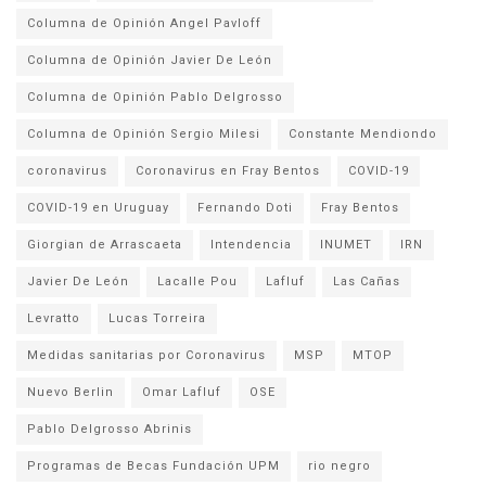
Columna de Opinión Angel Pavloff
Columna de Opinión Javier De León
Columna de Opinión Pablo Delgrosso
Columna de Opinión Sergio Milesi
Constante Mendiondo
coronavirus
Coronavirus en Fray Bentos
COVID-19
COVID-19 en Uruguay
Fernando Doti
Fray Bentos
Giorgian de Arrascaeta
Intendencia
INUMET
IRN
Javier De León
Lacalle Pou
Lafluf
Las Cañas
Levratto
Lucas Torreira
Medidas sanitarias por Coronavirus
MSP
MTOP
Nuevo Berlin
Omar Lafluf
OSE
Pablo Delgrosso Abrinis
Programas de Becas Fundación UPM
rio negro