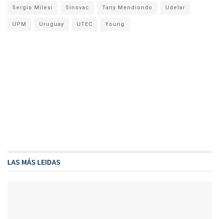
Sergio Milesi
Sinovac
Tany Mendiondo
Udelar
UPM
Uruguay
UTEC
Young
LAS MÁS LEIDAS