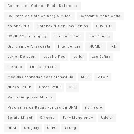
Columna de Opinión Pablo Delgrosso
Columna de Opinión Sergio Milesi
Constante Mendiondo
coronavirus
Coronavirus en Fray Bentos
COVID-19
COVID-19 en Uruguay
Fernando Doti
Fray Bentos
Giorgian de Arrascaeta
Intendencia
INUMET
IRN
Javier De León
Lacalle Pou
Lafluf
Las Cañas
Levratto
Lucas Torreira
Medidas sanitarias por Coronavirus
MSP
MTOP
Nuevo Berlin
Omar Lafluf
OSE
Pablo Delgrosso Abrinis
Programas de Becas Fundación UPM
rio negro
Sergio Milesi
Sinovac
Tany Mendiondo
Udelar
UPM
Uruguay
UTEC
Young