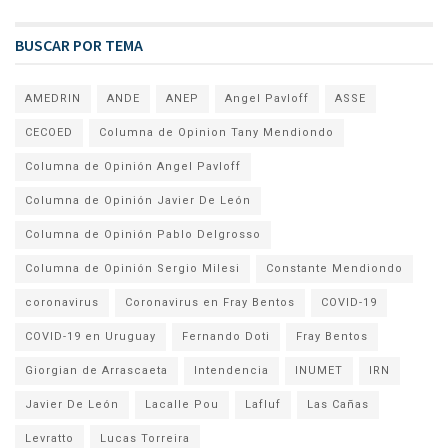
BUSCAR POR TEMA
AMEDRIN
ANDE
ANEP
Angel Pavloff
ASSE
CECOED
Columna de Opinion Tany Mendiondo
Columna de Opinión Angel Pavloff
Columna de Opinión Javier De León
Columna de Opinión Pablo Delgrosso
Columna de Opinión Sergio Milesi
Constante Mendiondo
coronavirus
Coronavirus en Fray Bentos
COVID-19
COVID-19 en Uruguay
Fernando Doti
Fray Bentos
Giorgian de Arrascaeta
Intendencia
INUMET
IRN
Javier De León
Lacalle Pou
Lafluf
Las Cañas
Levratto
Lucas Torreira