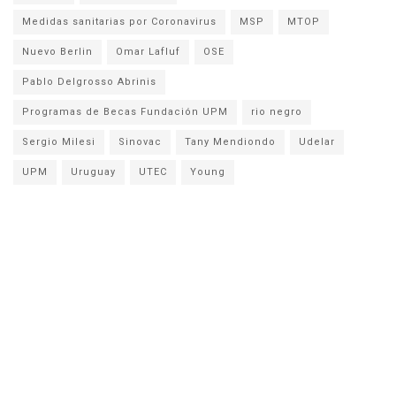
Medidas sanitarias por Coronavirus
MSP
MTOP
Nuevo Berlin
Omar Lafluf
OSE
Pablo Delgrosso Abrinis
Programas de Becas Fundación UPM
rio negro
Sergio Milesi
Sinovac
Tany Mendiondo
Udelar
UPM
Uruguay
UTEC
Young