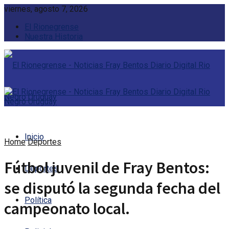
viernes, agosto 7, 2026
El Rionegrense
Nuestra Historia
Inicio
Home
Deportes
Fútbol juvenil de Fray Bentos:
Deportes
se disputó la segunda fecha del
Política
campeonato local.