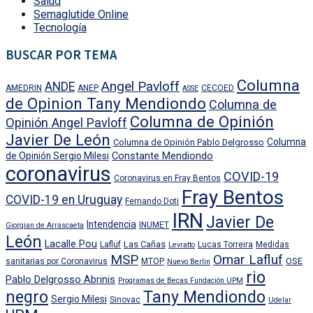
Salud
Semaglutide Online
Tecnología
BUSCAR POR TEMA
Columna
Angel Pavloff
ANDE
AMEDRIN
ANEP
CECOED
ASSE
de Opinion Tany Mendiondo
Columna de
Columna de Opinión
Opinión Angel Pavloff
Javier De León
Columna
Columna de Opinión Pablo Delgrosso
Constante Mendiondo
de Opinión Sergio Milesi
coronavirus
COVID-19
Coronavirus en Fray Bentos
Fray Bentos
COVID-19 en Uruguay
Fernando Doti
IRN
Javier De
Intendencia
INUMET
Giorgian de Arrascaeta
León
Lacalle Pou
Las Cañas
Lafluf
Lucas Torreira
Medidas
Levratto
MSP
Omar Lafluf
OSE
sanitarias por Coronavirus
MTOP
Nuevo Berlin
rio
Pablo Delgrosso Abrinis
Programas de Becas Fundación UPM
negro
Tany Mendiondo
Sergio Milesi
Sinovac
Udelar