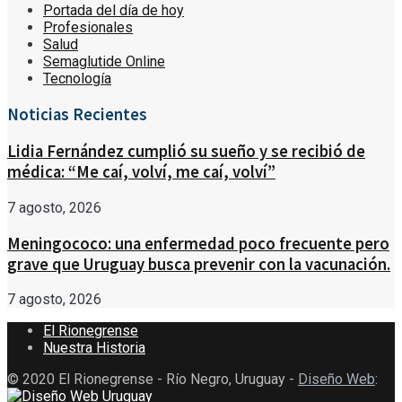
Portada del día de hoy
Profesionales
Salud
Semaglutide Online
Tecnología
Noticias Recientes
Lidia Fernández cumplió su sueño y se recibió de
médica: “Me caí, volví, me caí, volví”
7 agosto, 2026
Meningococo: una enfermedad poco frecuente pero
grave que Uruguay busca prevenir con la vacunación.
7 agosto, 2026
El Rionegrense
Nuestra Historia
© 2020 El Rionegrense - Río Negro, Uruguay -
Diseño Web
: