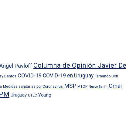
Columna de Opinión Javier De
Angel Pavloff
COVID-19
COVID-19 en Uruguay
ray Bentos
Fernando Doti
MSP
Omar
ra
Medidas sanitarias por Coronavirus
MTOP
Nuevo Berlin
PM
Uruguay
Young
UTEC