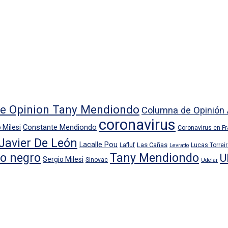
e Opinion Tany Mendiondo
Columna de Opinión 
coronavirus
Constante Mendiondo
 Milesi
Coronavirus en F
Javier De León
Lacalle Pou
Las Cañas
Lafluf
Lucas Torrei
Levratto
io negro
Tany Mendiondo
U
Sergio Milesi
Sinovac
Udelar