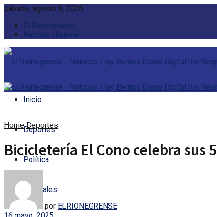
sábado, agosto 8, 2026
El Rionegrense
Nuestra Historia
Inicio
Home
Deportes
Deportes
Bicicletería El Cono celebra sus
Política
Policiales
por
ELRIONEGRENSE
16 mayo, 2025