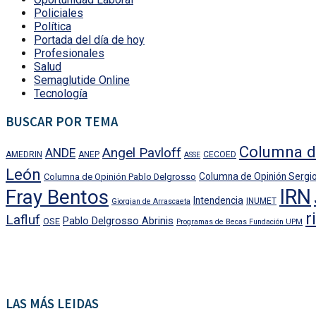
Policiales
Política
Portada del día de hoy
Profesionales
Salud
Semaglutide Online
Tecnología
BUSCAR POR TEMA
Columna d
Angel Pavloff
ANDE
AMEDRIN
ANEP
CECOED
ASSE
León
Columna de Opinión Sergio
Columna de Opinión Pablo Delgrosso
IRN
Fray Bentos
Intendencia
INUMET
Giorgian de Arrascaeta
r
Lafluf
Pablo Delgrosso Abrinis
OSE
Programas de Becas Fundación UPM
LAS MÁS LEIDAS