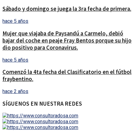
Sábado y domingo se juega la 3ra fecha de primera.
hace 5 años
Mujer que viajaba de Paysandú a Carmelo, debió
bajar del coche en peaje Fray Bentos porque su hijo
dio positivo para Coronavirus.
hace 5 años
Comenzó la 4ta fecha del Clasificatorio en el fútbol
fraybentino.
hace 2 años
SÍGUENOS EN NUESTRA REDES