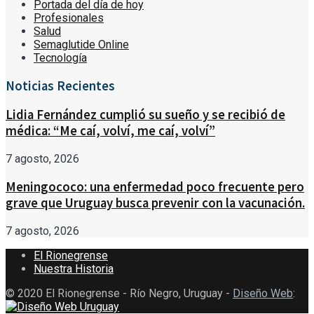
Portada del día de hoy
Profesionales
Salud
Semaglutide Online
Tecnología
Noticias Recientes
Lidia Fernández cumplió su sueño y se recibió de
médica: “Me caí, volví, me caí, volví”
7 agosto, 2026
Meningococo: una enfermedad poco frecuente pero
grave que Uruguay busca prevenir con la vacunación.
7 agosto, 2026
El Rionegrense
Nuestra Historia
© 2020 El Rionegrense - Río Negro, Uruguay -
Diseño Web
: