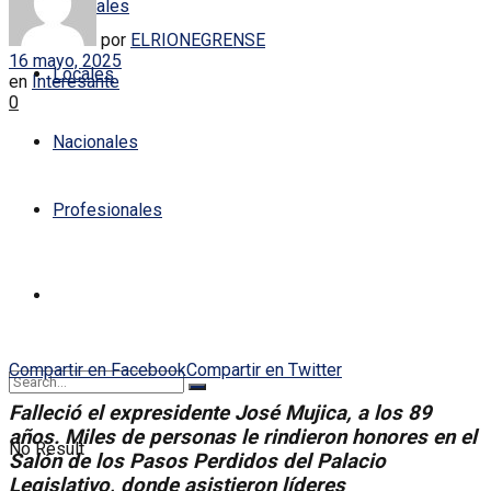
Policiales
por
ELRIONEGRENSE
16 mayo, 2025
Locales
en
Interesante
0
Nacionales
Profesionales
Compartir en Facebook
Compartir en Twitter
Falleció el expresidente José Mujica, a los 89
años. Miles de personas le rindieron honores en el
No Result
Salón de los Pasos Perdidos del Palacio
Legislativo, donde asistieron líderes