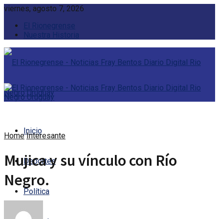
viernes, agosto 7, 2026
El Rionegrense
Nuestra Historia
Inicio
Home
Interesante
Mujica y su vínculo con Río
Deportes
Negro.
Política