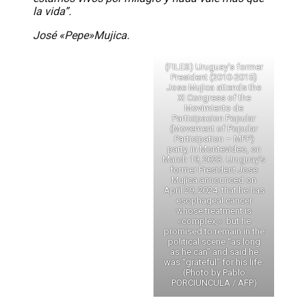
la vida”.
José «Pepe»Mujica.
(FILES) Uruguay’s former
President (2010-2015)
Jose Mujica attends the
XI Congress of the
Movimiento de
Participacion Popular
(Movement of Popular
Participation – MPP)
party, in Montevideo, on
March 19, 2023. Uruguay’s
former President Jose
Mujica announced on
April 29, 2024, that he has
esophageal cancer
whose treatment is
«complex,» but he
promised to remain in the
political scene “as long
as he can” and said he
was “grateful” for his life.
(Photo by Pablo
PORCIUNCULA / AFP)