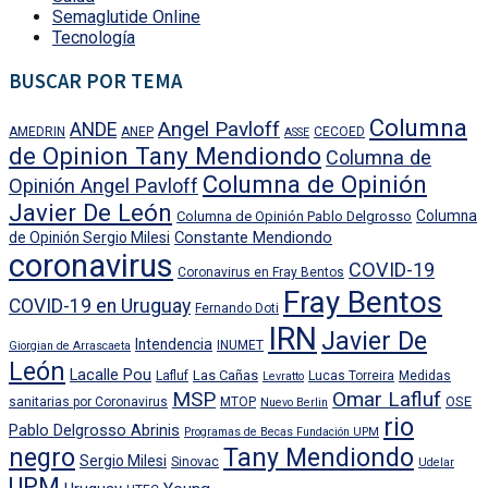
Semaglutide Online
Tecnología
BUSCAR POR TEMA
Columna
Angel Pavloff
ANDE
AMEDRIN
ANEP
CECOED
ASSE
de Opinion Tany Mendiondo
Columna de
Columna de Opinión
Opinión Angel Pavloff
Javier De León
Columna
Columna de Opinión Pablo Delgrosso
Constante Mendiondo
de Opinión Sergio Milesi
coronavirus
COVID-19
Coronavirus en Fray Bentos
Fray Bentos
COVID-19 en Uruguay
Fernando Doti
IRN
Javier De
Intendencia
INUMET
Giorgian de Arrascaeta
León
Lacalle Pou
Las Cañas
Lafluf
Lucas Torreira
Medidas
Levratto
MSP
Omar Lafluf
OSE
sanitarias por Coronavirus
MTOP
Nuevo Berlin
rio
Pablo Delgrosso Abrinis
Programas de Becas Fundación UPM
negro
Tany Mendiondo
Sergio Milesi
Sinovac
Udelar
UPM