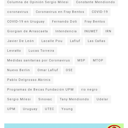
Columna de Opinión Sergio Milesi
Constante Mendiondo
coronavirus
Coronavirus en Fray Bentos
COVID-19
COVID-19 en Uruguay
Fernando Doti
Fray Bentos
Giorgian de Arrascaeta
Intendencia
INUMET
IRN
Javier De León
Lacalle Pou
Lafluf
Las Cañas
Levratto
Lucas Torreira
Medidas sanitarias por Coronavirus
MSP
MTOP
Nuevo Berlin
Omar Lafluf
OSE
Pablo Delgrosso Abrinis
Programas de Becas Fundación UPM
rio negro
Sergio Milesi
Sinovac
Tany Mendiondo
Udelar
UPM
Uruguay
UTEC
Young