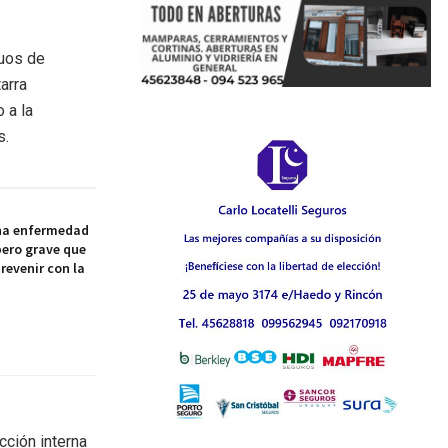
duos de
arra
 a la
s.
na enfermedad
pero grave que
revenir con la
cción interna