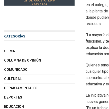
en el colegio
a la planta d
donde pudier
residuos.
“La mayoría d
CATEGORÍAS
funcionar, y 
explicó la do
CLIMA
educación amb
COLUMNA DE OPINIÓN
Quienes tenga
COMUNICADO
cualquier tip
acercarlos al
CULTURAL
educativa y e
DEPARTAMENTALES
La iniciativa 
DEPORTES
nuevas genera
EDUCACIÓN
“Es un traba