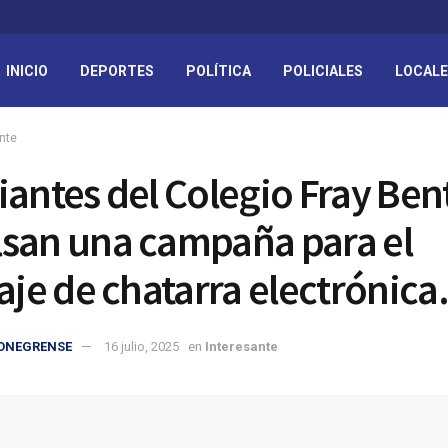
INICIO
DEPORTES
POLÍTICA
POLICIALES
LOCAL
nte
iantes del Colegio Fray Ben
san una campaña para el
aje de chatarra electrónica.
IONEGRENSE
16 julio, 2025
en
Interesante