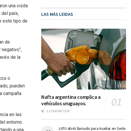
ron una visita
 del país,
LAS MÁS LEIDAS
 este tipo de
an de
 negativo”,
ravés de la
cos o
rado, pueden
ta campaña
Nafta argentina complica a
vehículos uruguayos.
0 COMPARTIDA
encia en las
el entorno.
LATU abrió llamado para Auxiliar en Sede
tando a una