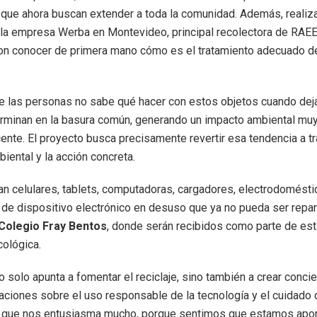
, que ahora buscan extender a toda la comunidad. Además, realiza
e la empresa Werba en Montevideo, principal recolectora de RAEE
on conocer de primera mano cómo es el tratamiento adecuado de
e las personas no sabe qué hacer con estos objetos cuando dej
terminan en la basura común, generando un impacto ambiental muy
cente. El proyecto busca precisamente revertir esa tendencia a t
iental y la acción concreta.
n celulares, tablets, computadoras, cargadores, electrodomésti
o de dispositivo electrónico en desuso que ya no pueda ser repa
Colegio Fray Bentos
, donde serán recibidos como parte de es
cológica.
no solo apunta a fomentar el reciclaje, sino también a crear conci
ciones sobre el uso responsable de la tecnología y el cuidado d
jo que nos entusiasma mucho, porque sentimos que estamos apor