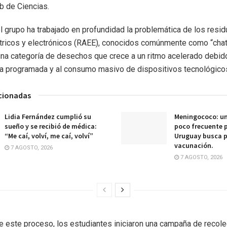
b de Ciencias.
el grupo ha trabajado en profundidad la problemática de los resi
tricos y electrónicos (RAEE), conocidos comúnmente como “chat
 una categoría de desechos que crece a un ritmo acelerado debido
a programada y al consumo masivo de dispositivos tecnológico
acionadas
Lidia Fernández cumplió su
Meningococo: u
sueño y se recibió de médica:
poco frecuente 
“Me caí, volví, me caí, volví”
Uruguay busca p
vacunación.
7 AGOSTO, 2026
7 AGOSTO, 2026
 este proceso, los estudiantes iniciaron una campaña de recole