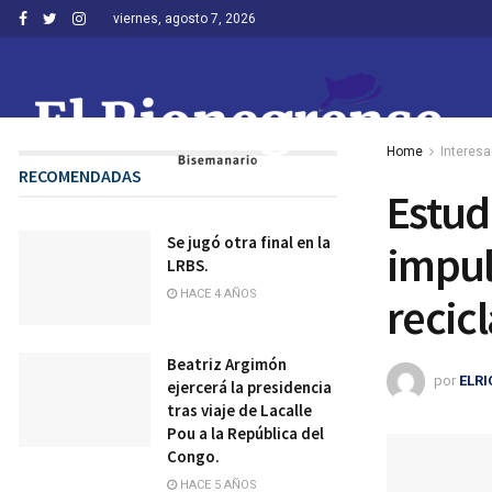
viernes, agosto 7, 2026
Home
Interesa
RECOMENDADAS
Estud
Se jugó otra final en la
impul
LRBS.
HACE 4 AÑOS
recicl
Beatriz Argimón
por
ELR
ejercerá la presidencia
tras viaje de Lacalle
Pou a la República del
Congo.
HACE 5 AÑOS