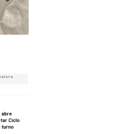
hatarra
s abre
tar Ciclo
l turno