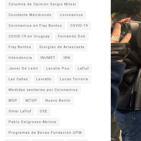
Columna de Opinión Sergio Milesi
Constante Mendiondo
coronavirus
Coronavirus en Fray Bentos
COVID-19
COVID-19 en Uruguay
Fernando Doti
Fray Bentos
Giorgian de Arrascaeta
Intendencia
INUMET
IRN
Javier De León
Lacalle Pou
Lafluf
Las Cañas
Levratto
Lucas Torreira
Medidas sanitarias por Coronavirus
MSP
MTOP
Nuevo Berlin
Omar Lafluf
OSE
Pablo Delgrosso Abrinis
Programas de Becas Fundación UPM