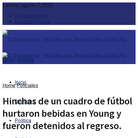
viernes, agosto 7, 2026
El Rionegrense
Nuestra Historia
Inicio
Home
Policiales
Hinchas de un cuadro de fútbol
Deportes
hurtaron bebidas en Young y
Política
fueron detenidos al regreso.