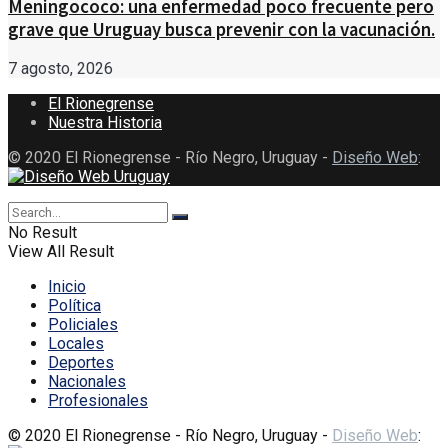
Meningococo: una enfermedad poco frecuente pero
grave que Uruguay busca prevenir con la vacunación.
7 agosto, 2026
El Rionegrense
Nuestra Historia
© 2020 El Rionegrense - Río Negro, Uruguay -
Diseño Web
:
No Result
View All Result
Inicio
Política
Policiales
Locales
Deportes
Nacionales
Profesionales
© 2020 El Rionegrense - Río Negro, Uruguay -
Diseño Web
: