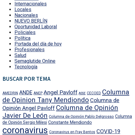
Internacionales
Locales
Nacionales
NUEVO BERLÍN
Oportunidad Laboral
Policiales
Política
Portada del día de hoy
Profesionales
Salud
Semaglutide Online
Tecnología
BUSCAR POR TEMA
Columna
Angel Pavloff
ANDE
AMEDRIN
ANEP
CECOED
ASSE
de Opinion Tany Mendiondo
Columna de
Columna de Opinión
Opinión Angel Pavloff
Javier De León
Columna
Columna de Opinión Pablo Delgrosso
Constante Mendiondo
de Opinión Sergio Milesi
coronavirus
COVID-19
Coronavirus en Fray Bentos