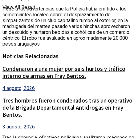
View All Result
Pese a las advertencias que la Policía había emitido a los
comerciantes locales sobre el desplazamiento de
simpatizantes de un club capitalino rumbo al exterior, en la
madrugada del martes pasado varios hinchas aprovecharon
un descuido y hurtaron bebidas alcohólicas de un comercio
céntrico. El robo fue avaluado en aproximadamente 20.000
pesos uruguayos.
Noticias Relacionadas
Condenaron a una mujer por seis hurtos y tráfico
interno de armas en Fray Bentos.
4 agosto, 2026
Tres hombres fueron condenados tras un operativo
de la Brigada Departamental Antidrogas en Fray
Bentos.
3 agosto, 2026
Tras la denuncia, efectivos policiales analizaron imágenes de