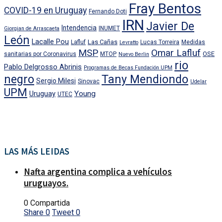
Fray Bentos
COVID-19 en Uruguay
Fernando Doti
IRN
Javier De
Intendencia
INUMET
Giorgian de Arrascaeta
León
Lacalle Pou
Las Cañas
Lafluf
Lucas Torreira
Medidas
Levratto
MSP
Omar Lafluf
OSE
sanitarias por Coronavirus
MTOP
Nuevo Berlin
rio
Pablo Delgrosso Abrinis
Programas de Becas Fundación UPM
negro
Tany Mendiondo
Sergio Milesi
Sinovac
Udelar
UPM
Uruguay
Young
UTEC
LAS MÁS LEIDAS
Nafta argentina complica a vehículos
uruguayos.
0 Compartida
Share
0
Tweet
0