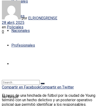
Policiales
Locales
por
ELRIONEGRENSE
28 abril, 2025
en
Policiales
Nacionales
0
Profesionales
Compartir en Facebook
Compartir en Twitter
El paso de una hinchada de fútbol por la ciudad de Young
No Result
terminó con un hecho delictivo y un posterior operativo
policial que permitió identificar a los responsables.