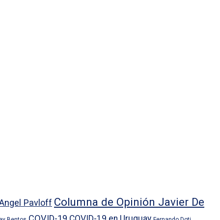
Columna de Opinión Javier De
Angel Pavloff
COVID-19
COVID-19 en Uruguay
ray Bentos
Fernando Doti