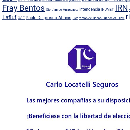
IRN
Fray Bentos
Intendencia
INUMET
Giorgian de Arrascaeta
r
Lafluf
Pablo Delgrosso Abrinis
OSE
Programas de Becas Fundación UPM