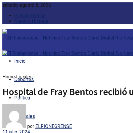
sábado, agosto 8, 2026
El Rionegrense
Nuestra Historia
Inicio
Home
Locales
Deportes
Hospital de Fray Bentos recibió
Política
Policiales
por
ELRIONEGRENSE
11 julio, 2024