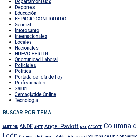
Departamentales
Deportes
Educación
ESPACIO CONTRATADO
General
Interesante
Internacionales
Locales
Nacionales
NUEVO BERLÍN
Oportunidad Laboral
Policiales
Política
Portada del día de hoy
Profesionales
Salud
Semaglutide Online
Tecnología
BUSCAR POR TEMA
Columna d
Angel Pavloff
ANDE
AMEDRIN
ANEP
CECOED
ASSE
León
Columna de Opinión Sergio
Columna de Opinión Pablo Delgrosso