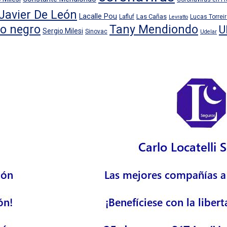
Javier De León
Lacalle Pou
Las Cañas
Lafluf
Lucas Torrei
Levratto
io negro
Tany Mendiondo
U
Sergio Milesi
Sinovac
Udelar