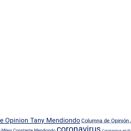
e Opinion Tany Mendiondo
Columna de Opinión 
coronavirus
Constante Mendiondo
 Milesi
Coronavirus en F