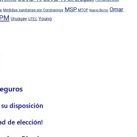
MSP
Omar
ra
Medidas sanitarias por Coronavirus
MTOP
Nuevo Berlin
PM
Uruguay
Young
UTEC