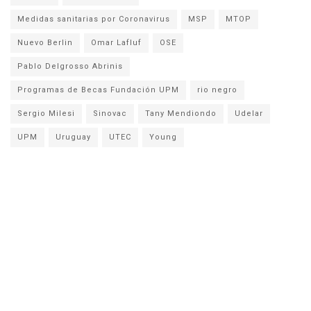
Medidas sanitarias por Coronavirus
MSP
MTOP
Nuevo Berlin
Omar Lafluf
OSE
Pablo Delgrosso Abrinis
Programas de Becas Fundación UPM
rio negro
Sergio Milesi
Sinovac
Tany Mendiondo
Udelar
UPM
Uruguay
UTEC
Young