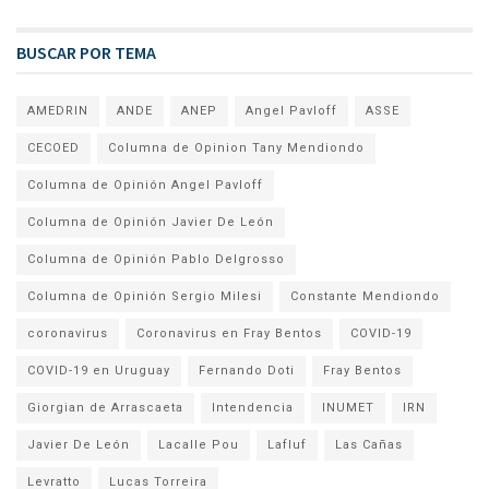
BUSCAR POR TEMA
AMEDRIN
ANDE
ANEP
Angel Pavloff
ASSE
CECOED
Columna de Opinion Tany Mendiondo
Columna de Opinión Angel Pavloff
Columna de Opinión Javier De León
Columna de Opinión Pablo Delgrosso
Columna de Opinión Sergio Milesi
Constante Mendiondo
coronavirus
Coronavirus en Fray Bentos
COVID-19
COVID-19 en Uruguay
Fernando Doti
Fray Bentos
Giorgian de Arrascaeta
Intendencia
INUMET
IRN
Javier De León
Lacalle Pou
Lafluf
Las Cañas
Levratto
Lucas Torreira