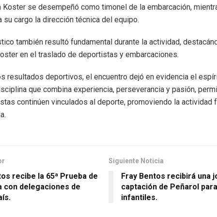
ia Koster se desempeñó como timonel de la embarcación, mientr
 su cargo la dirección técnica del equipo.
stico también resultó fundamental durante la actividad, destacán
oster en el traslado de deportistas y embarcaciones.
os resultados deportivos, el encuentro dejó en evidencia el espír
isciplina que combina experiencia, perseverancia y pasión, perm
stas continúen vinculados al deporte, promoviendo la actividad fí
a.
or
Siguiente Noticia
os recibe la 65ª Prueba de
Fray Bentos recibirá una 
ía con delegaciones de
captación de Peñarol para
aís.
infantiles.