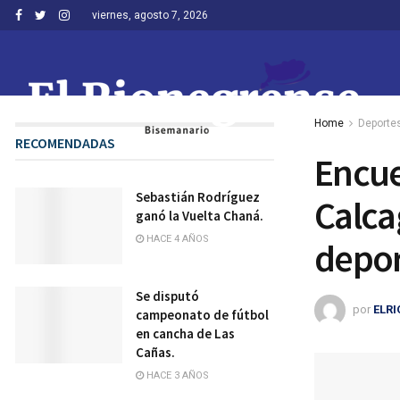
viernes, agosto 7, 2026
Home
Deporte
RECOMENDADAS
Encue
Sebastián Rodríguez
Calca
ganó la Vuelta Chaná.
HACE 4 AÑOS
depor
Se disputó
por
ELR
campeonato de fútbol
en cancha de Las
Cañas.
HACE 3 AÑOS