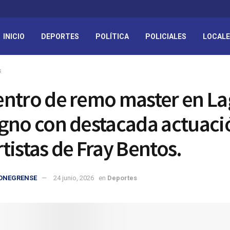
INICIO
DEPORTES
POLÍTICA
POLICIALES
LOCAL
s
ntro de remo master en L
gno con destacada actuaci
tistas de Fray Bentos.
IONEGRENSE
24 junio, 2026
en
Deportes