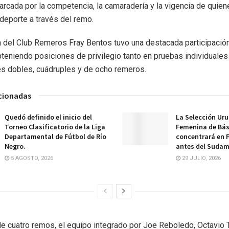
arcada por la competencia, la camaradería y la vigencia de quien
 deporte a través del remo.
 del Club Remeros Fray Bentos tuvo una destacada participación
bteniendo posiciones de privilegio tanto en pruebas individuale
s dobles, cuádruples y de ocho remeros.
acionadas
Quedó definido el inicio del
La Selección Ur
Torneo Clasificatorio de la Liga
Femenina de Bá
Departamental de Fútbol de Río
concentrará en 
Negro.
antes del Sudam
5 AGOSTO, 2026
29 JULIO, 2026
de cuatro remos, el equipo integrado por Joe Reboledo, Octavio T