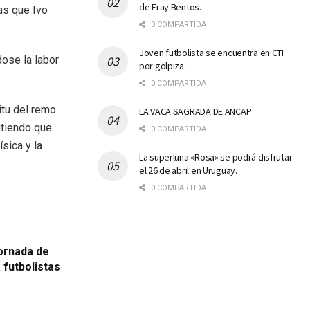
de Fray Bentos.
as que Ivo
0 COMPARTIDA
Joven futbolista se encuentra en CTI
dose la labor
por golpiza.
0 COMPARTIDA
itu del remo
LA VACA SAGRADA DE ANCAP
itiendo que
0 COMPARTIDA
sica y la
La superluna «Rosa» se podrá disfrutar
el 26 de abril en Uruguay.
0 COMPARTIDA
jornada de
 futbolistas