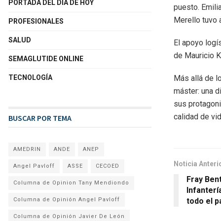
PORTADA DEL DÍA DE HOY
puesto. Emil
Merello tuvo a
PROFESIONALES
SALUD
El apoyo logí
de Mauricio K
SEMAGLUTIDE ONLINE
Más allá de l
TECNOLOGÍA
máster: una d
sus protagoni
calidad de vid
BUSCAR POR TEMA
AMEDRIN
ANDE
ANEP
Noticia Anteri
Angel Pavloff
ASSE
CECOED
Fray Bent
Columna de Opinion Tany Mendiondo
Infanter
todo el p
Columna de Opinión Angel Pavloff
Columna de Opinión Javier De León