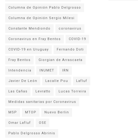
Columna de Opinión Pablo Delgrosso
Columna de Opinión Sergio Milesi
Constante Mendiondo
coronavirus
Coronavirus en Fray Bentos
COVID-19
COVID-19 en Uruguay
Fernando Doti
Fray Bentos
Giorgian de Arrascaeta
Intendencia
INUMET
IRN
Javier De León
Lacalle Pou
Lafluf
Las Cañas
Levratto
Lucas Torreira
Medidas sanitarias por Coronavirus
MSP
MTOP
Nuevo Berlin
Omar Lafluf
OSE
Pablo Delgrosso Abrinis