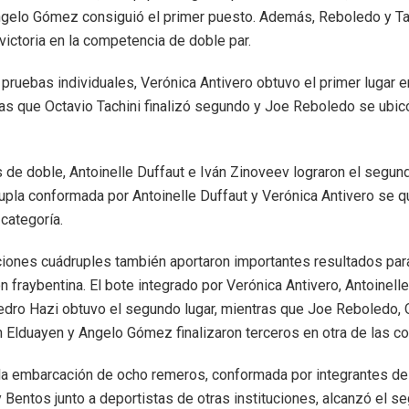
ngelo Gómez consiguió el primer puesto. Además, Reboledo y Ta
 victoria en la competencia de doble par.
 pruebas individuales, Verónica Antivero obtuvo el primer lugar e
ras que Octavio Tachini finalizó segundo y Joe Reboledo se ubicó
s de doble, Antoinelle Duffaut e Iván Zinoveev lograron el segun
dupla conformada por Antoinelle Duffaut y Verónica Antivero se q
 categoría.
ones cuádruples también aportaron importantes resultados para
 fraybentina. El bote integrado por Verónica Antivero, Antoinelle
dro Hazi obtuvo el segundo lugar, mientras que Joe Reboledo, 
ín Elduayen y Angelo Gómez finalizaron terceros en otra de las 
 la embarcación de ocho remeros, conformada por integrantes de
Bentos junto a deportistas de otras instituciones, alcanzó el s