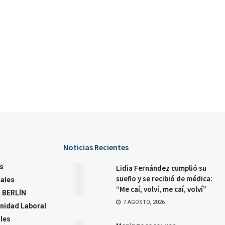
Noticias Recientes
s
Lidia Fernández cumplió su
sueño y se recibió de médica:
ales
“Me caí, volví, me caí, volví”
 BERLÍN
7 AGOSTO, 2026
nidad Laboral
ales