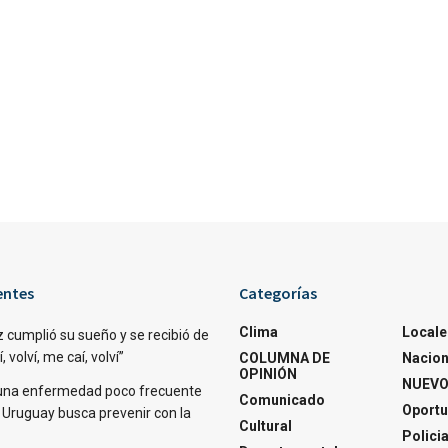
entes
Categorías
Clima
Locale
 cumplió su sueño y se recibió de
 volví, me caí, volví”
COLUMNA DE
Nacion
OPINIÓN
NUEVO
una enfermedad poco frecuente
Comunicado
Oportu
 Uruguay busca prevenir con la
Cultural
Polici