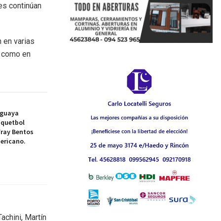
es continúan
 en varias
s como en
uguaya
squetbol
Fray Bentos
ericano.
achini, Martín