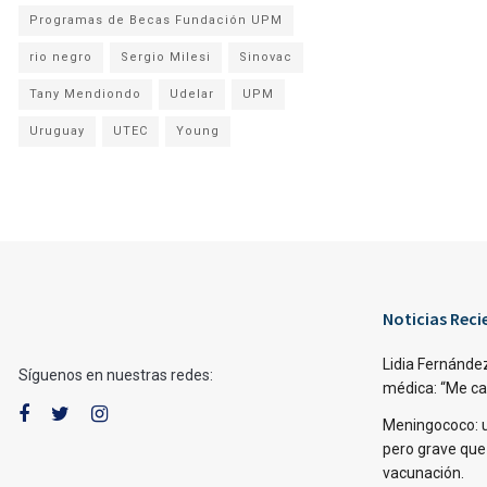
Programas de Becas Fundación UPM
rio negro
Sergio Milesi
Sinovac
Tany Mendiondo
Udelar
UPM
Uruguay
UTEC
Young
Noticias Reci
Lidia Fernández
Síguenos en nuestras redes:
médica: “Me caí,
Meningococo: 
pero grave que
vacunación.