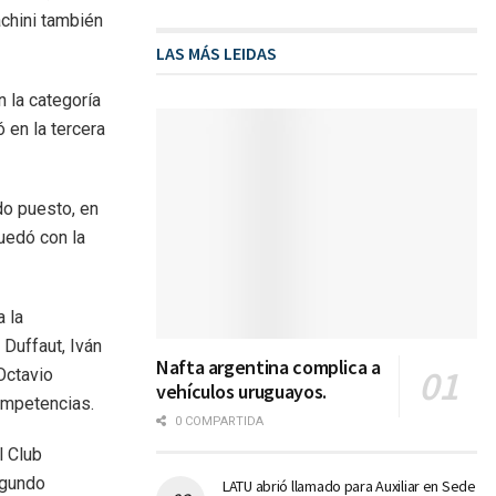
chini también
LAS MÁS LEIDAS
n la categoría
 en la tercera
do puesto, en
uedó con la
 la
 Duffaut, Iván
Nafta argentina complica a
Octavio
vehículos uruguayos.
competencias.
0 COMPARTIDA
l Club
egundo
LATU abrió llamado para Auxiliar en Sede