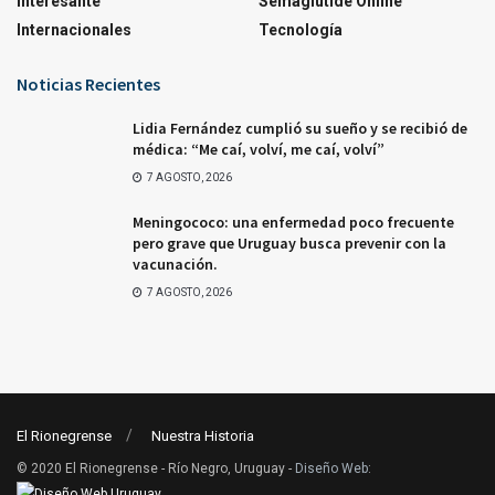
Interesante
Semaglutide Online
Internacionales
Tecnología
Noticias Recientes
Lidia Fernández cumplió su sueño y se recibió de
médica: “Me caí, volví, me caí, volví”
7 AGOSTO, 2026
Meningococo: una enfermedad poco frecuente
pero grave que Uruguay busca prevenir con la
vacunación.
7 AGOSTO, 2026
El Rionegrense
Nuestra Historia
© 2020 El Rionegrense - Río Negro, Uruguay -
Diseño Web
: