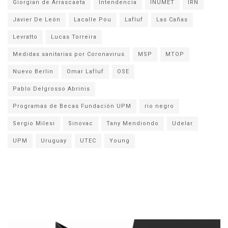
Giorgian de Arrascaeta
Intendencia
INUMET
IRN
Javier De León
Lacalle Pou
Lafluf
Las Cañas
Levratto
Lucas Torreira
Medidas sanitarias por Coronavirus
MSP
MTOP
Nuevo Berlin
Omar Lafluf
OSE
Pablo Delgrosso Abrinis
Programas de Becas Fundación UPM
rio negro
Sergio Milesi
Sinovac
Tany Mendiondo
Udelar
UPM
Uruguay
UTEC
Young