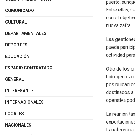
puerto, aunqu
Entre ellas, 
COMUNICADO
con el objeti
CULTURAL
nueva zafra.
DEPARTAMENTALES
Las gestiones
DEPORTES
pueda partici
actividad para
EDUCACIÓN
ESPACIO CONTRATADO
Otro de los p
hidrógeno ver
GENERAL
posibilidad d
INTERESANTE
destinados a 
operativa pod
INTERNACIONALES
La reunión ta
LOCALES
exportaciones
NACIONALES
transferencia