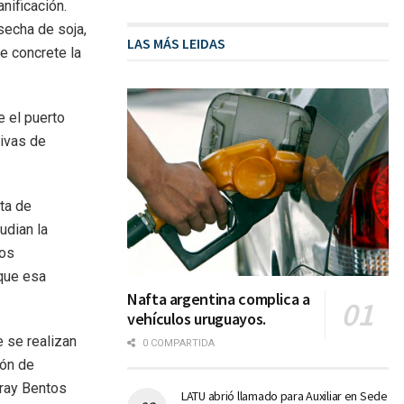
nificación.
secha de soja,
LAS MÁS LEIDAS
e concrete la
e el puerto
tivas de
nta de
udian la
tos
 que esa
Nafta argentina complica a
vehículos uruguayos.
e se realizan
0 COMPARTIDA
ión de
Fray Bentos
LATU abrió llamado para Auxiliar en Sede