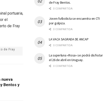
de Fray Bentos.
0 COMPARTIDA
nal portuaria,
Joven futbolista se encuentra en CTI
or el
por golpiza.
erto de Fray
0 COMPARTIDA
LA VACA SAGRADA DE ANCAP
0 COMPARTIDA
to de Fray
La superluna «Rosa» se podrá disfrutar
el 26 de abril en Uruguay.
0 COMPARTIDA
na nueva
ay Bentos y