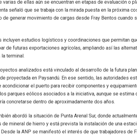
e varias de ellas aún se encuentran en etapas de evaluación o pla
Genta señaló que se trabaja con la mirada puesta en la próxima co
vo de generar movimiento de cargas desde Fray Bentos cuando s
 incluyen estudios logísticos y coordinaciones que permitan qu
par de futuras exportaciones agrícolas, ampliando así las alterna
 la terminal.
royectos analizados está vinculado al desarrollo de la futura pla
de proyectada en Paysandú. En ese sentido, las autoridades est
e acondicionar el puerto para recibir componentes y equipamien
los parques eólicos asociados a la iniciativa, aunque se estima
ría concretarse dentro de aproximadamente dos años.
mbién abordó la situación de Punta Arenal Sur, donde actualment
 de mineral de hierro y está prevista la instalación de una estac
. Desde la ANP se manifestó el interés de que trabajadores de 