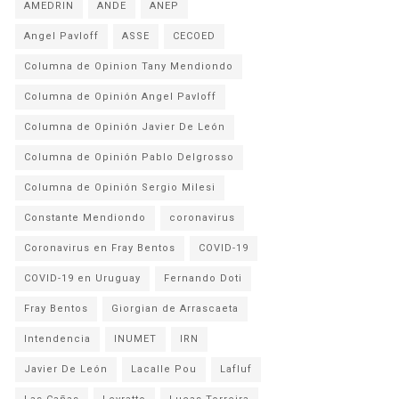
AMEDRIN
ANDE
ANEP
Angel Pavloff
ASSE
CECOED
Columna de Opinion Tany Mendiondo
Columna de Opinión Angel Pavloff
Columna de Opinión Javier De León
Columna de Opinión Pablo Delgrosso
Columna de Opinión Sergio Milesi
Constante Mendiondo
coronavirus
Coronavirus en Fray Bentos
COVID-19
COVID-19 en Uruguay
Fernando Doti
Fray Bentos
Giorgian de Arrascaeta
Intendencia
INUMET
IRN
Javier De León
Lacalle Pou
Lafluf