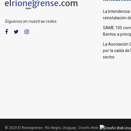
La Intendencia 
reinstalación d
Síguenos en nuestras redes:
SAME 105 come
Bentos a princi
La Asociación 
por la caída de 
sector.
© 2020 El Rionegrense - Río Negro, Uruguay -
Diseño Web
: