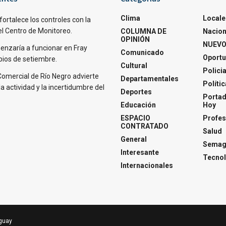
Clima
Locale
fortalece los controles con la
el Centro de Monitoreo.
COLUMNA DE
Nacion
OPINIÓN
NUEVO
nzaría a funcionar en Fray
Comunicado
Oportu
pios de setiembre.
Cultural
Polici
Comercial de Río Negro advierte
Departamentales
Polític
la actividad y la incertidumbre del
Deportes
Portad
Educación
Hoy
ESPACIO
Profes
CONTRATADO
Salud
General
Semagl
Interesante
Tecnol
Internacionales