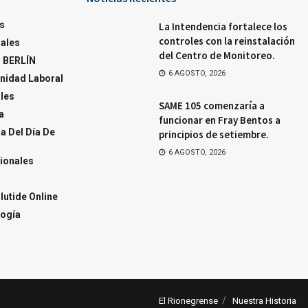
s
La Intendencia fortalece los
controles con la reinstalación
ales
del Centro de Monitoreo.
 BERLÍN
6 AGOSTO, 2026
nidad Laboral
ales
SAME 105 comenzaría a
a
funcionar en Fray Bentos a
a Del Día De
principios de setiembre.
6 AGOSTO, 2026
ionales
utide Online
ogía
El Rionegrense
Nuestra Historia