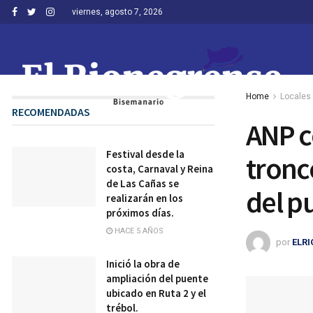
viernes, agosto 7, 2026
Home
Locales
RECOMENDADAS
ANP c
Festival desde la
tronc
costa, Carnaval y Reina
de Las Cañas se
del p
realizarán en los
próximos días.
HACE 5 AÑOS
por
ELR
Inició la obra de
ampliación del puente
ubicado en Ruta 2 y el
trébol.