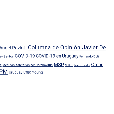
Columna de Opinión Javier De
Angel Pavloff
COVID-19
COVID-19 en Uruguay
ray Bentos
Fernando Doti
MSP
Omar
ra
Medidas sanitarias por Coronavirus
MTOP
Nuevo Berlin
PM
Uruguay
Young
UTEC