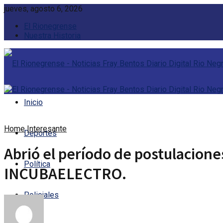
jueves, agosto 6, 2026
El Rionegrense
Nuestra Historia
Inicio
Home
Interesante
Deportes
Abrió el período de postulacione
Política
INCUBAELECTRO.
Policiales