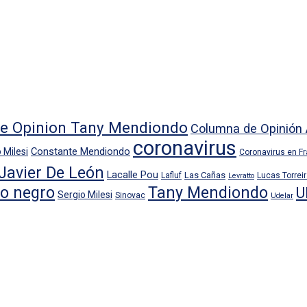
e Opinion Tany Mendiondo
Columna de Opinión 
coronavirus
Constante Mendiondo
 Milesi
Coronavirus en F
Javier De León
Lacalle Pou
Las Cañas
Lafluf
Lucas Torrei
Levratto
io negro
Tany Mendiondo
U
Sergio Milesi
Sinovac
Udelar