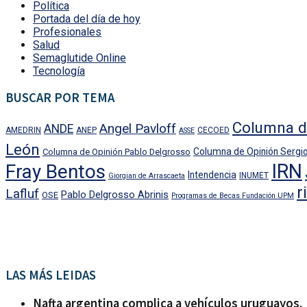
Política
Portada del día de hoy
Profesionales
Salud
Semaglutide Online
Tecnología
BUSCAR POR TEMA
Columna d
Angel Pavloff
ANDE
AMEDRIN
ANEP
CECOED
ASSE
León
Columna de Opinión Sergio
Columna de Opinión Pablo Delgrosso
IRN
Fray Bentos
Intendencia
INUMET
Giorgian de Arrascaeta
r
Lafluf
Pablo Delgrosso Abrinis
OSE
Programas de Becas Fundación UPM
LAS MÁS LEIDAS
Nafta argentina complica a vehículos uruguayos.