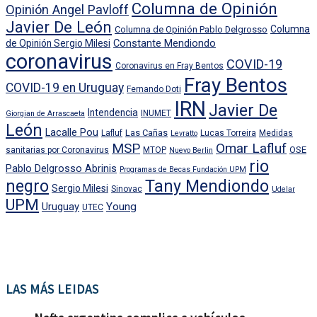
Columna de Opinión
Opinión Angel Pavloff
Javier De León
Columna
Columna de Opinión Pablo Delgrosso
Constante Mendiondo
de Opinión Sergio Milesi
coronavirus
COVID-19
Coronavirus en Fray Bentos
Fray Bentos
COVID-19 en Uruguay
Fernando Doti
IRN
Javier De
Intendencia
INUMET
Giorgian de Arrascaeta
León
Lacalle Pou
Las Cañas
Lafluf
Lucas Torreira
Medidas
Levratto
MSP
Omar Lafluf
OSE
sanitarias por Coronavirus
MTOP
Nuevo Berlin
rio
Pablo Delgrosso Abrinis
Programas de Becas Fundación UPM
negro
Tany Mendiondo
Sergio Milesi
Sinovac
Udelar
UPM
Uruguay
Young
UTEC
LAS MÁS LEIDAS