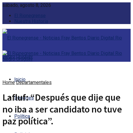
sábado, agosto 8, 2026
El Rionegrense
Nuestra Historia
Inicio
Home
Departamentales
Lafluf: “Después que dije que
Deportes
no iba a ser candidato no tuve
Política
paz política”.