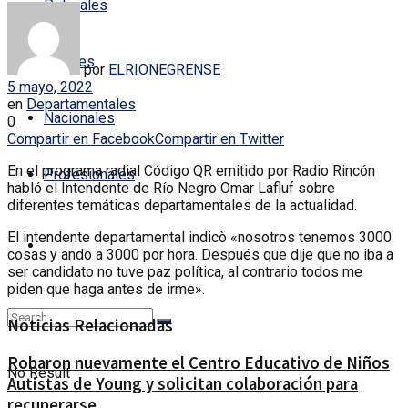
Policiales
Locales
por
ELRIONEGRENSE
5 mayo, 2022
en
Departamentales
Nacionales
0
Compartir en Facebook
Compartir en Twitter
En el programa radial Código QR emitido por Radio Rincón
Profesionales
habló el Intendente de Río Negro Omar Lafluf sobre
diferentes temáticas departamentales de la actualidad.
El intendente departamental indicò «nosotros tenemos 3000
cosas y ando a 3000 por hora. Después que dije que no iba a
ser candidato no tuve paz política, al contrario todos me
piden que haga antes de irme».
Noticias Relacionadas
Robaron nuevamente el Centro Educativo de Niños
No Result
Autistas de Young y solicitan colaboración para
recuperarse.