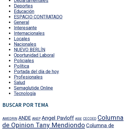
Departamentales
Deportes
Educación
ESPACIO CONTRATADO
General
Interesante
Internacionales
Locales
Nacionales
NUEVO BERLÍN
Oportunidad Laboral
Policiales
Política
Portada del día de hoy
Profesionales
Salud
Semaglutide Online
Tecnología
BUSCAR POR TEMA
Columna
Angel Pavloff
ANDE
AMEDRIN
ANEP
CECOED
ASSE
de Opinion Tany Mendiondo
Columna de