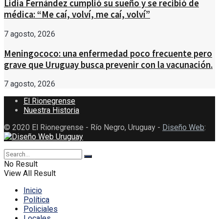
Lidia Fernández cumplió su sueño y se recibió de
médica: “Me caí, volví, me caí, volví”
7 agosto, 2026
Meningococo: una enfermedad poco frecuente pero
grave que Uruguay busca prevenir con la vacunación.
7 agosto, 2026
El Rionegrense
Nuestra Historia
© 2020 El Rionegrense - Río Negro, Uruguay -
Diseño Web
:
No Result
View All Result
Inicio
Política
Policiales
Locales