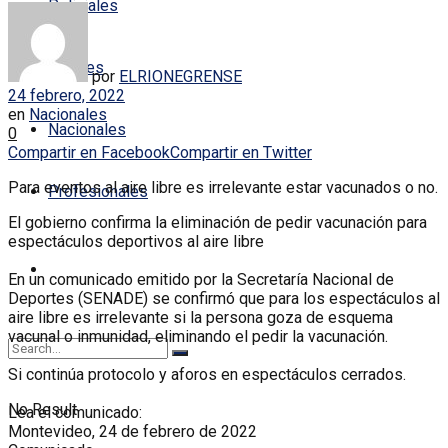
Policiales
Locales
por
ELRIONEGRENSE
24 febrero, 2022
en
Nacionales
Nacionales
0
Compartir en Facebook
Compartir en Twitter
Para eventos al aire libre es irrelevante estar vacunados o no.
Profesionales
El gobierno confirma la eliminación de pedir vacunación para
espectáculos deportivos al aire libre
En un comunicado emitido por la Secretaría Nacional de
Deportes (SENADE) se confirmó que para los espectáculos al
aire libre es irrelevante si la persona goza de esquema
vacunal o inmunidad, eliminando el pedir la vacunación.
Si continúa protocolo y aforos en espectáculos cerrados.
No Result
Lea el comunicado:
Montevideo, 24 de febrero de 2022