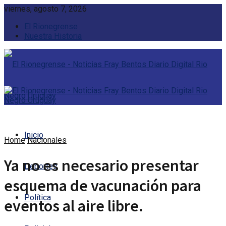
viernes, agosto 7, 2026
El Rionegrense
Nuestra Historia
Inicio
Home
Nacionales
Ya no es necesario presentar
Deportes
esquema de vacunación para
Política
eventos al aire libre.