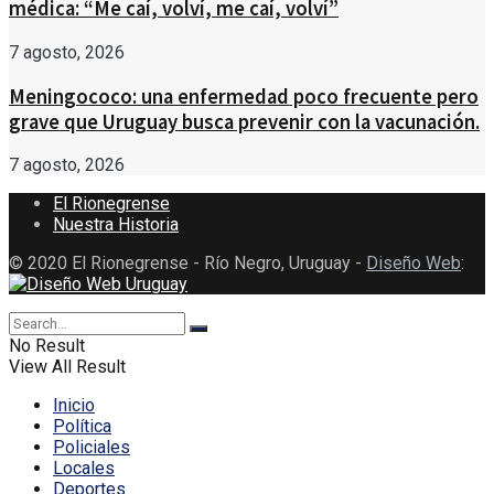
médica: “Me caí, volví, me caí, volví”
7 agosto, 2026
Meningococo: una enfermedad poco frecuente pero
grave que Uruguay busca prevenir con la vacunación.
7 agosto, 2026
El Rionegrense
Nuestra Historia
© 2020 El Rionegrense - Río Negro, Uruguay -
Diseño Web
:
No Result
View All Result
Inicio
Política
Policiales
Locales
Deportes