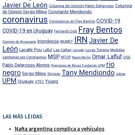
Javier De León
Columna
Columna de Opinión Pablo Delgrosso
Constante Mendiondo
de Opinión Sergio Milesi
coronavirus
COVID-19
Coronavirus en Fray Bentos
Fray Bentos
COVID-19 en Uruguay
Fernando Doti
IRN
Javier De
Intendencia
INUMET
Giorgian de Arrascaeta
León
Lacalle Pou
Las Cañas
Lafluf
Lucas Torreira
Medidas
Levratto
MSP
Omar Lafluf
OSE
sanitarias por Coronavirus
MTOP
Nuevo Berlin
rio
Pablo Delgrosso Abrinis
Programas de Becas Fundación UPM
negro
Tany Mendiondo
Sergio Milesi
Sinovac
Udelar
UPM
Uruguay
Young
UTEC
LAS MÁS LEIDAS
Nafta argentina complica a vehículos