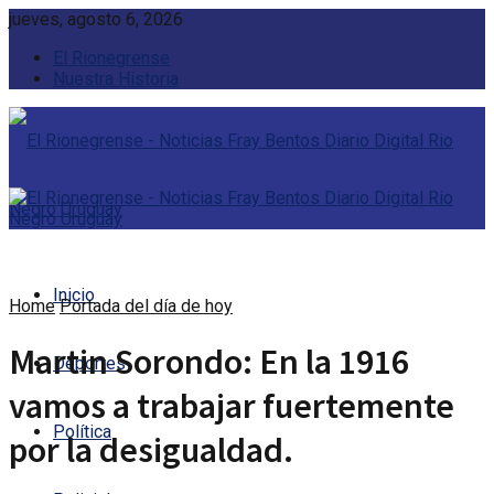
jueves, agosto 6, 2026
El Rionegrense
Nuestra Historia
Inicio
Home
Portada del día de hoy
Martin Sorondo: En la 1916
Deportes
vamos a trabajar fuertemente
Política
por la desigualdad.