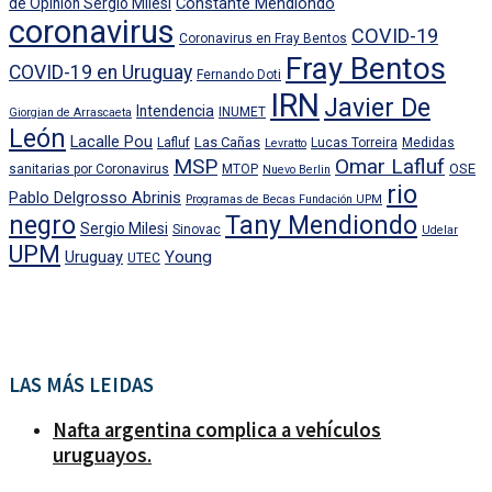
Constante Mendiondo
de Opinión Sergio Milesi
coronavirus
COVID-19
Coronavirus en Fray Bentos
Fray Bentos
COVID-19 en Uruguay
Fernando Doti
IRN
Javier De
Intendencia
INUMET
Giorgian de Arrascaeta
León
Lacalle Pou
Las Cañas
Lafluf
Lucas Torreira
Medidas
Levratto
MSP
Omar Lafluf
OSE
sanitarias por Coronavirus
MTOP
Nuevo Berlin
rio
Pablo Delgrosso Abrinis
Programas de Becas Fundación UPM
negro
Tany Mendiondo
Sergio Milesi
Sinovac
Udelar
UPM
Uruguay
Young
UTEC
LAS MÁS LEIDAS
Nafta argentina complica a vehículos
uruguayos.