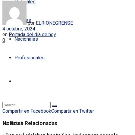
Policiales
Locales
por
ELRIONEGRENSE
4 octubre, 2024
en
Portada del día de hoy
Nacionales
0
Profesionales
Compartir en Facebook
Compartir en Twitter
Noticias Relacionadas
No Result