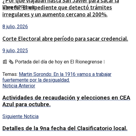
¿Por qué viajaban hasta San Javier para sacar la
libreta? El expediente que detectó trámites
View All Result
irregulares y un aumento cercano al 200%.
8 julio, 2026
Corte Electoral abre período para sacar credencial.
9 julio, 2025
📰 🗞 Portada del día de hoy en El Rionegrense ❕
Temas:
Martin Sorondo: En la 1916 vamos a trabajar
fuertemente por la desigualdad.
Noticia Anterior
Actividades de recaudación y elecciones en CEA
Azul para octubre.
Siguiente Noticia
Detalles de la 9na fecha del Clasificatorio local.