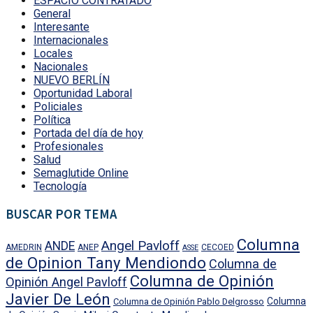
ESPACIO CONTRATADO
General
Interesante
Internacionales
Locales
Nacionales
NUEVO BERLÍN
Oportunidad Laboral
Policiales
Política
Portada del día de hoy
Profesionales
Salud
Semaglutide Online
Tecnología
BUSCAR POR TEMA
Columna
Angel Pavloff
ANDE
AMEDRIN
ANEP
CECOED
ASSE
de Opinion Tany Mendiondo
Columna de
Columna de Opinión
Opinión Angel Pavloff
Javier De León
Columna
Columna de Opinión Pablo Delgrosso