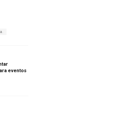
a.
ntar
ara eventos