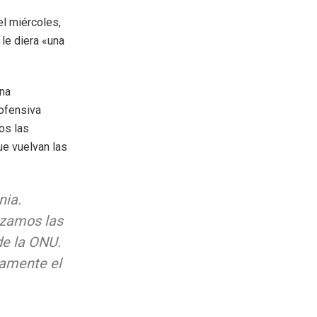
l miércoles,
 le diera «una
una
 ofensiva
os las
ue vuelvan las
nia.
azamos las
de la ONU.
damente el