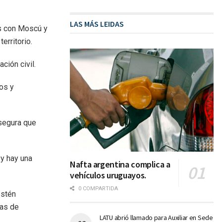
LAS MÁS LEIDAS
as con Moscú y
erritorio.
ción civil.
os y
asegura que
 y hay una
Nafta argentina complica a
vehículos uruguayos.
0 COMPARTIDA
estén
mas de
LATU abrió llamado para Auxiliar en Sede