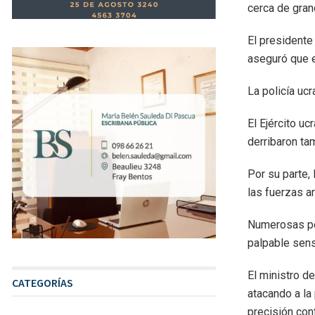
cerca de grand
El presidente
aseguró que e
La policía ucr
El Ejército u
derribaron ta
Por su parte,
las fuerzas 
Numerosas per
palpable sens
El ministro d
CATEGORÍAS
atacando a la
precisión cont