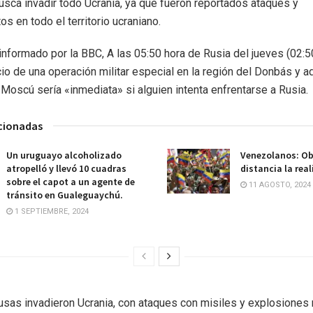
busca invadir todo Ucrania, ya que fueron reportados ataques y
s en todo el territorio ucraniano.
informado por la BBC, A las 05:50 hora de Rusia del jueves (02:5
cio de una operación militar especial en la región del Donbás y ad
Moscú sería «inmediata» si alguien intenta enfrentarse a Rusia.
acionadas
Un uruguayo alcoholizado
Venezolanos: Ob
atropelló y llevó 10 cuadras
distancia la real
sobre el capot a un agente de
11 AGOSTO, 2024
tránsito en Gualeguaychú.
1 SEPTIEMBRE, 2024
usas invadieron Ucrania, con ataques con misiles y explosiones