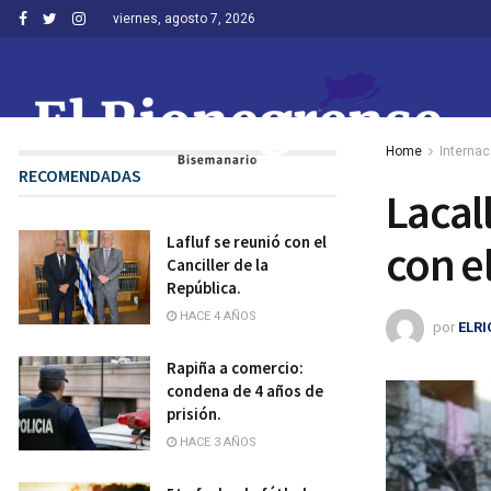
viernes, agosto 7, 2026
Home
Internac
RECOMENDADAS
Lacal
Lafluf se reunió con el
con e
Canciller de la
República.
HACE 4 AÑOS
por
ELR
Rapiña a comercio:
condena de 4 años de
prisión.
HACE 3 AÑOS