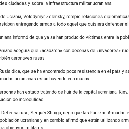
es ciudades y sobre la infraestructura militar ucraniana.
 de Ucrania, Volodymyr Zelensky, rompió relaciones diplomátic
staban entregando armas a todo aquel que quisiera defender el t
aniana informó de que ya se han producido víctimas entre la pobla
craniano asegura que «acabaron» con decenas de «invasores» rus
mbién aeronaves rusas.
 Rusia dice, que se ha encontrado poca resistencia en el país y 
armadas ucranianas están huyendo «en masa».
sonas han estado tratando de huir de la capital ucraniana, Kiev,
ación de incredulidad.
e Defensa ruso, Serguéi Shoigú, negó que las Fuerzas Armadas 
 población ucraniana y en cambio afirmó que están utilizando ar
ra objetivos militares.