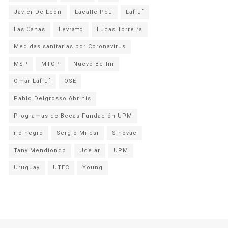
Javier De León
Lacalle Pou
Lafluf
Las Cañas
Levratto
Lucas Torreira
Medidas sanitarias por Coronavirus
MSP
MTOP
Nuevo Berlin
Omar Lafluf
OSE
Pablo Delgrosso Abrinis
Programas de Becas Fundación UPM
rio negro
Sergio Milesi
Sinovac
Tany Mendiondo
Udelar
UPM
Uruguay
UTEC
Young