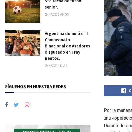
5ta fecha de fútbol
senior.
HACE 3 AÑOS
Argentina dominó el II
Campeonato
Binacional de Asadores
disputado en Fray
Bentos.
HACE 4 DÍAS
SÍGUENOS EN NUESTRA REDES
C
Por la mañana
una «operació
Durante lo qu