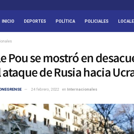
INICIO
DEPORTES
POLÍTICA
POLICIALES
LOCAL
ionales
le Pou se mostró en desac
l ataque de Rusia hacia Ucr
IONEGRENSE
24 febrero, 2022
en
Internacionales