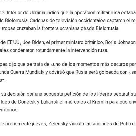
del Interior de Ucrania indicó que la operación militar rusa estab
 Bielorrusia. Cadenas de televisión occidentales captaron el 
 tropas cruzaban la frontera ucraniana desde Bielorrusia.
de EE.UU., Joe Biden, el primer ministro británico, Boris Johnson
ales condenaron rotundamente la intervención rusa.
pea dijo que se trata de «uno de los momentos más oscuros pa
nda Guerra Mundial» y advirtió que Rusia será golpeada con «s
s».
có su decisión por una supuesta petición de los líderes separatist
ldes de Donetsk y Luhansk el miércoles al Kremlin para que env
rritorios.
de prensa este jueves, Zelensky vinculó las acciones de Putin c