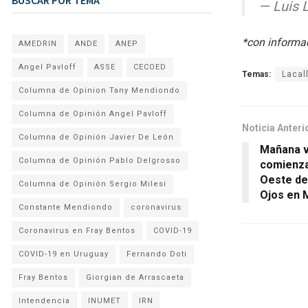
— Luis 
*con informa
AMEDRIN
ANDE
ANEP
Angel Pavloff
ASSE
CECOED
Temas:
Lacal
Columna de Opinion Tany Mendiondo
Columna de Opinión Angel Pavloff
Noticia Anteri
Columna de Opinión Javier De León
Mañana v
Columna de Opinión Pablo Delgrosso
comienza
Oeste del
Columna de Opinión Sergio Milesi
Ojos en 
Constante Mendiondo
coronavirus
Coronavirus en Fray Bentos
COVID-19
COVID-19 en Uruguay
Fernando Doti
Fray Bentos
Giorgian de Arrascaeta
Intendencia
INUMET
IRN