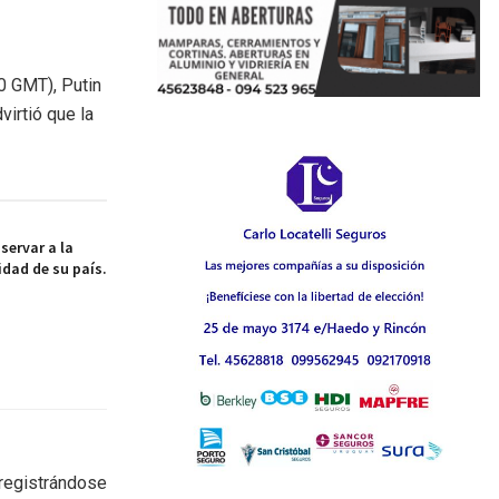
0 GMT), Putin
virtió que la
servar a la
idad de su país.
 registrándose