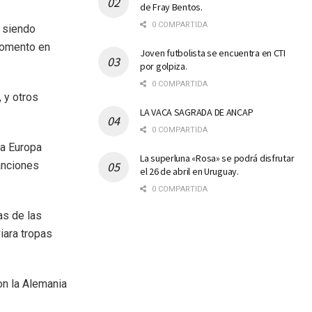
de Fray Bentos.
0 COMPARTIDA
a siendo
momento en
Joven futbolista se encuentra en CTI
por golpiza.
0 COMPARTIDA
, y otros
LA VACA SAGRADA DE ANCAP
0 COMPARTIDA
ra Europa
La superluna «Rosa» se podrá disfrutar
anciones
el 26 de abril en Uruguay.
0 COMPARTIDA
as de las
iara tropas
on la Alemania