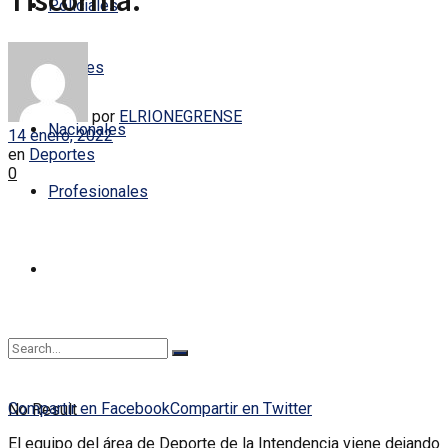
Tiscornia.
Policiales
Locales
por
ELRIONEGRENSE
Nacionales
14 enero, 2022
en
Deportes
0
Profesionales
Compartir en Facebook
Compartir en Twitter
No Result
El equipo del área de Deporte de la Intendencia viene dejando