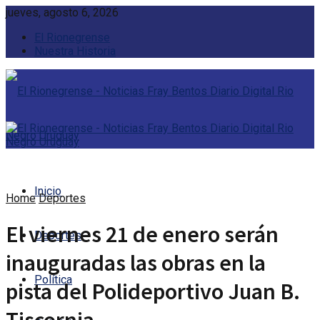
jueves, agosto 6, 2026
El Rionegrense
Nuestra Historia
Inicio
Home
Deportes
El viernes 21 de enero serán
Deportes
inauguradas las obras en la
Política
pista del Polideportivo Juan B.