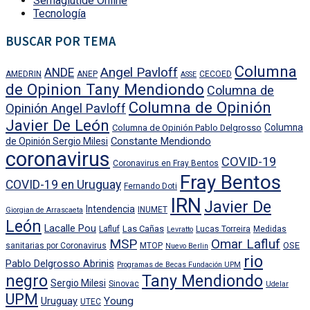
Semaglutide Online
Tecnología
BUSCAR POR TEMA
Columna
Angel Pavloff
ANDE
AMEDRIN
ANEP
CECOED
ASSE
de Opinion Tany Mendiondo
Columna de
Columna de Opinión
Opinión Angel Pavloff
Javier De León
Columna
Columna de Opinión Pablo Delgrosso
Constante Mendiondo
de Opinión Sergio Milesi
coronavirus
COVID-19
Coronavirus en Fray Bentos
Fray Bentos
COVID-19 en Uruguay
Fernando Doti
IRN
Javier De
Intendencia
INUMET
Giorgian de Arrascaeta
León
Lacalle Pou
Las Cañas
Lafluf
Lucas Torreira
Medidas
Levratto
MSP
Omar Lafluf
OSE
sanitarias por Coronavirus
MTOP
Nuevo Berlin
rio
Pablo Delgrosso Abrinis
Programas de Becas Fundación UPM
negro
Tany Mendiondo
Sergio Milesi
Sinovac
Udelar
UPM
Uruguay
Young
UTEC