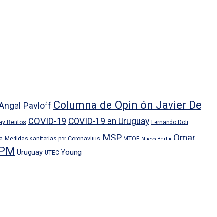
Columna de Opinión Javier De
Angel Pavloff
COVID-19
COVID-19 en Uruguay
ray Bentos
Fernando Doti
MSP
Omar
ra
Medidas sanitarias por Coronavirus
MTOP
Nuevo Berlin
PM
Uruguay
Young
UTEC