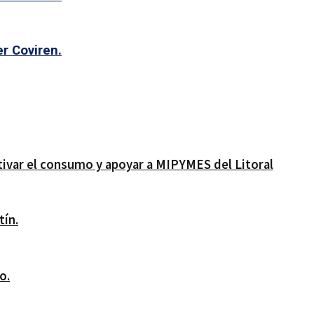
r Coviren.
ivar el consumo y apoyar a MIPYMES del Litoral
tín.
o.