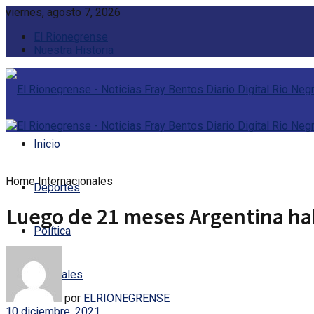
viernes, agosto 7, 2026
El Rionegrense
Nuestra Historia
Inicio
Home
Internacionales
Deportes
Luego de 21 meses Argentina habi
Política
Policiales
por
ELRIONEGRENSE
10 diciembre, 2021