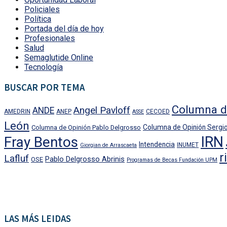
Policiales
Política
Portada del día de hoy
Profesionales
Salud
Semaglutide Online
Tecnología
BUSCAR POR TEMA
Columna d
Angel Pavloff
ANDE
AMEDRIN
ANEP
CECOED
ASSE
León
Columna de Opinión Sergio
Columna de Opinión Pablo Delgrosso
IRN
Fray Bentos
Intendencia
INUMET
Giorgian de Arrascaeta
r
Lafluf
Pablo Delgrosso Abrinis
OSE
Programas de Becas Fundación UPM
LAS MÁS LEIDAS