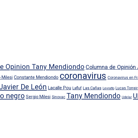
e Opinion Tany Mendiondo
Columna de Opinión 
coronavirus
Constante Mendiondo
 Milesi
Coronavirus en F
Javier De León
Lacalle Pou
Las Cañas
Lafluf
Lucas Torrei
Levratto
io negro
Tany Mendiondo
U
Sergio Milesi
Sinovac
Udelar