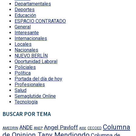
Departamentales
Deportes
Educación
ESPACIO CONTRATADO
General
Interesante
Internacionales
Locales
Nacionales
NUEVO BERLÍN
Oportunidad Laboral
Policiales
Política
Portada del día de hoy
Profesionales
Salud
Semaglutide Online
Tecnología
BUSCAR POR TEMA
Columna
Angel Pavloff
ANDE
AMEDRIN
ANEP
CECOED
ASSE
de Opinion Tany Mendiondo
Columna de