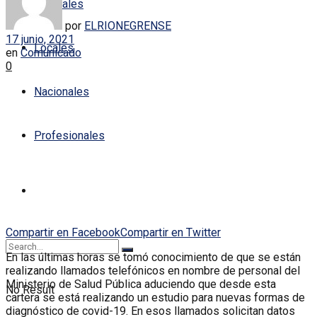
Policiales
por
ELRIONEGRENSE
17 junio, 2021
Locales
en
Comunicado
0
Nacionales
Profesionales
Compartir en Facebook
Compartir en Twitter
En las últimas horas se tomó conocimiento de que se están
realizando llamados telefónicos en nombre de personal del
Ministerio de Salud Pública aduciendo que desde esta
No Result
cartera se está realizando un estudio para nuevas formas de
diagnóstico de covid-19. En esos llamados solicitan datos