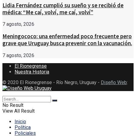
Lidia Fernández cumplió su sueño y se recibió de
médica: “Me caí, volví, me caí, volví”
7 agosto, 2026
Meningococo: una enfermedad poco frecuente pero
grave que Uruguay busca prevenir con la vacunación.
7 agosto, 2026
El Rionegrense
Nuestra Historia
© 2020 El Rionegrense - Río Negro, Uruguay -
Diseño Web
:
No Result
View All Result
Inicio
Política
Policiales