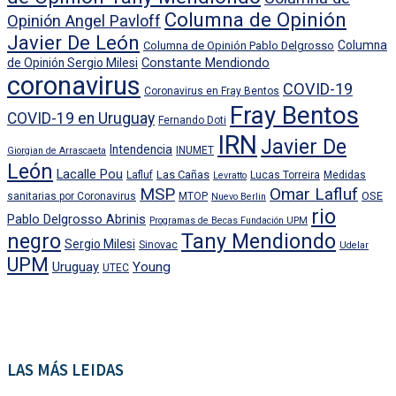
Columna de Opinión
Opinión Angel Pavloff
Javier De León
Columna
Columna de Opinión Pablo Delgrosso
Constante Mendiondo
de Opinión Sergio Milesi
coronavirus
COVID-19
Coronavirus en Fray Bentos
Fray Bentos
COVID-19 en Uruguay
Fernando Doti
IRN
Javier De
Intendencia
INUMET
Giorgian de Arrascaeta
León
Lacalle Pou
Las Cañas
Lafluf
Lucas Torreira
Medidas
Levratto
MSP
Omar Lafluf
OSE
sanitarias por Coronavirus
MTOP
Nuevo Berlin
rio
Pablo Delgrosso Abrinis
Programas de Becas Fundación UPM
negro
Tany Mendiondo
Sergio Milesi
Sinovac
Udelar
UPM
Uruguay
Young
UTEC
LAS MÁS LEIDAS