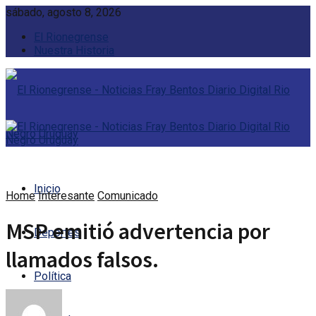
sábado, agosto 8, 2026
El Rionegrense
Nuestra Historia
Inicio
Home
Interesante
Comunicado
MSP emitió advertencia por
Deportes
llamados falsos.
Política