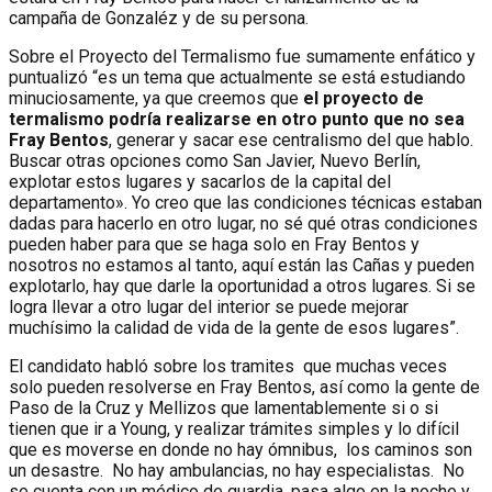
campaña de Gonzaléz y de su persona.
Sobre el Proyecto del Termalismo fue sumamente enfático y
puntualizó “es un tema que actualmente se está estudiando
minuciosamente, ya que creemos que
el proyecto de
termalismo podría realizarse en otro punto que no sea
Fray Bentos
, generar y sacar ese centralismo del que hablo.
Buscar otras opciones como San Javier, Nuevo Berlín,
explotar estos lugares y sacarlos de la capital del
departamento». Yo creo que las condiciones técnicas estaban
dadas para hacerlo en otro lugar, no sé qué otras condiciones
pueden haber para que se haga solo en Fray Bentos y
nosotros no estamos al tanto, aquí están las Cañas y pueden
explotarlo, hay que darle la oportunidad a otros lugares. Si se
logra llevar a otro lugar del interior se puede mejorar
muchísimo la calidad de vida de la gente de esos lugares”.
El candidato habló sobre los tramites que muchas veces
solo pueden resolverse en Fray Bentos, así como la gente de
Paso de la Cruz y Mellizos que lamentablemente si o si
tienen que ir a Young, y realizar trámites simples y lo difícil
que es moverse en donde no hay ómnibus, los caminos son
un desastre. No hay ambulancias, no hay especialistas. No
se cuenta con un médico de guardia, pasa algo en la noche y