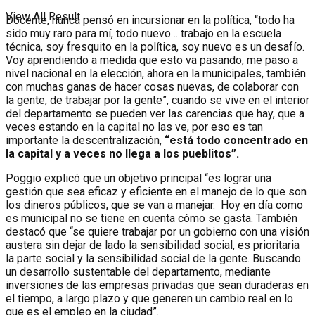
View All Result
Docente, nunca pensó en incursionar en la política, “todo ha
sido muy raro para mí, todo nuevo… trabajo en la escuela
técnica, soy fresquito en la política, soy nuevo es un desafío.
Voy aprendiendo a medida que esto va pasando, me paso a
nivel nacional en la elección, ahora en la municipales, también
con muchas ganas de hacer cosas nuevas, de colaborar con
la gente, de trabajar por la gente”, cuando se vive en el interior
del departamento se pueden ver las carencias que hay, que a
veces estando en la capital no las ve, por eso es tan
importante la descentralización,
“está todo concentrado en
la capital y a veces no llega a los pueblitos”.
Poggio explicó que un objetivo principal “es lograr una
gestión que sea eficaz y eficiente en el manejo de lo que son
los dineros públicos, que se van a manejar. Hoy en día como
es municipal no se tiene en cuenta cómo se gasta. También
destacó que “se quiere trabajar por un gobierno con una visión
austera sin dejar de lado la sensibilidad social, es prioritaria
la parte social y la sensibilidad social de la gente. Buscando
un desarrollo sustentable del departamento, mediante
inversiones de las empresas privadas que sean duraderas en
el tiempo, a largo plazo y que generen un cambio real en lo
que es el empleo en la ciudad”.