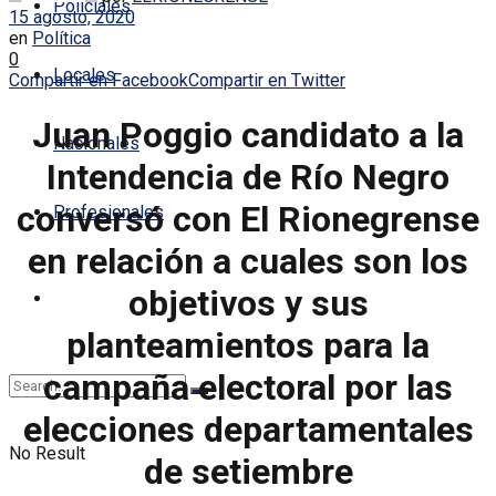
Policiales
15 agosto, 2020
en
Política
0
Locales
Compartir en Facebook
Compartir en Twitter
Juan Poggio candidato a la
Nacionales
Intendencia de Río Negro
conversó con El Rionegrense
Profesionales
en relación a cuales son los
objetivos y sus
planteamientos para la
campaña electoral por las
elecciones departamentales
No Result
de setiembre