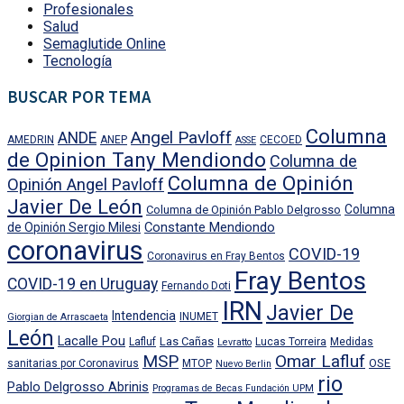
Profesionales
Salud
Semaglutide Online
Tecnología
BUSCAR POR TEMA
Columna
Angel Pavloff
ANDE
AMEDRIN
ANEP
CECOED
ASSE
de Opinion Tany Mendiondo
Columna de
Columna de Opinión
Opinión Angel Pavloff
Javier De León
Columna
Columna de Opinión Pablo Delgrosso
Constante Mendiondo
de Opinión Sergio Milesi
coronavirus
COVID-19
Coronavirus en Fray Bentos
Fray Bentos
COVID-19 en Uruguay
Fernando Doti
IRN
Javier De
Intendencia
INUMET
Giorgian de Arrascaeta
León
Lacalle Pou
Las Cañas
Lafluf
Lucas Torreira
Medidas
Levratto
MSP
Omar Lafluf
OSE
sanitarias por Coronavirus
MTOP
Nuevo Berlin
rio
Pablo Delgrosso Abrinis
Programas de Becas Fundación UPM