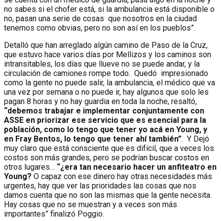
no sabes si el chofer está, si la ambulancia está disponible o
no, pasan una serie de cosas que nosotros en la ciudad
tenemos como obvias, pero no son así en los pueblos”.
Detalló que han arreglado algún camino de Paso de la Cruz,
que estuvo hace varios días por Mellizos y los caminos son
intransitables, los días que llueve no se puede andar, y la
circulación de camiones rompe todo. Quedó impresionado
como la gente no puede salir, la ambulancia, el médico que va
una vez por semana o no puede ir, hay algunos que solo les
pagan 8 horas y no hay guardia en toda la noche, resaltó,
“debemos trabajar e implementar conjuntamente con
ASSE en priorizar ese servicio que es esencial para la
población, como lo tengo que tener yo acá en Young, y
en Fray Bentos, lo tengo que tener ahí también”
. Y Dejó
muy claro que está consciente que es difícil, que a veces los
costos son más grandes, pero se podrían buscar costos en
otros lugares…
“¿era tan necesario hacer un anfiteatro en
Young?
O capaz con ese dinero hay otras necesidades más
urgentes, hay que ver las prioridades las cosas que nos
damos cuenta que no son las mismas que la gente necesita.
Hay cosas que no se muestran y a veces son más
importantes” finalizó Poggio.