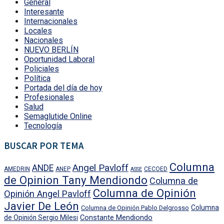
General
Interesante
Internacionales
Locales
Nacionales
NUEVO BERLÍN
Oportunidad Laboral
Policiales
Política
Portada del día de hoy
Profesionales
Salud
Semaglutide Online
Tecnología
BUSCAR POR TEMA
Columna
Angel Pavloff
ANDE
AMEDRIN
ANEP
CECOED
ASSE
de Opinion Tany Mendiondo
Columna de
Columna de Opinión
Opinión Angel Pavloff
Javier De León
Columna
Columna de Opinión Pablo Delgrosso
Constante Mendiondo
de Opinión Sergio Milesi