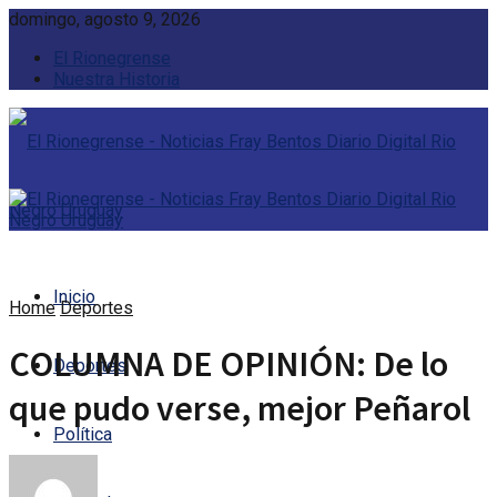
domingo, agosto 9, 2026
El Rionegrense
Nuestra Historia
Inicio
Home
Deportes
COLUMNA DE OPINIÓN: De lo
Deportes
que pudo verse, mejor Peñarol
Política