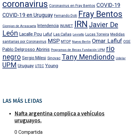
coronavirus
COVID-19
Coronavirus en Fray Bentos
Fray Bentos
COVID-19 en Uruguay
Fernando Doti
IRN
Javier De
Intendencia
INUMET
Giorgian de Arrascaeta
León
Lacalle Pou
Las Cañas
Lafluf
Lucas Torreira
Medidas
Levratto
MSP
Omar Lafluf
OSE
sanitarias por Coronavirus
MTOP
Nuevo Berlin
rio
Pablo Delgrosso Abrinis
Programas de Becas Fundación UPM
negro
Tany Mendiondo
Sergio Milesi
Sinovac
Udelar
UPM
Uruguay
Young
UTEC
LAS MÁS LEIDAS
Nafta argentina complica a vehículos
uruguayos.
0 Compartida