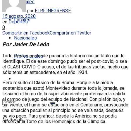
Policiales
por
ELRIONEGRENSE
15 agosto, 2020
Locales
en
Deportes
0
Compartir en Facebook
Compartir en Twitter
Nacionales
Por Javier De León
Todo clásico pretende pasar a la historia con un título que lo
Profesionales
identifique. El de este domingo pudo ser el post-covid, o sea
el CLASI-COVID. O acaso, el de las tribunas vacías, hecho que
sólo tenía un antecedente, en el año 1934.
Pero resultó el Clásico de la Bruma. Porque a la niebla
sostenida que azotó Montevideo durante toda la jornada, se
le sumó el humo de la súper abundante pirotecnia a la salida
al campo de juego del equipo de Nacional. Con plafón bajo, y
sin viento, el humo se estacionó en el Centenario, provocando
una situación peculiar: al principio no se veía nada, después
se vio poco. Para graficar, desde la América no se podía
No Result
observar la Torre de los Homenajes de la Olímpica.