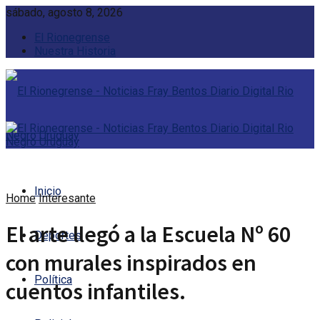
sábado, agosto 8, 2026
El Rionegrense
Nuestra Historia
Inicio
Home
Interesante
El arte llegó a la Escuela Nº 60
Deportes
con murales inspirados en
Política
cuentos infantiles.