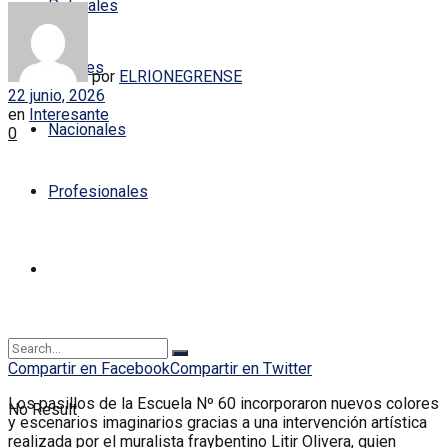
Policiales
Locales
por
ELRIONEGRENSE
22 junio, 2026
en
Interesante
Nacionales
0
Profesionales
Compartir en Facebook
Compartir en Twitter
Los pasillos de la Escuela Nº 60 incorporaron nuevos colores
No Result
y escenarios imaginarios gracias a una intervención artística
realizada por el muralista fraybentino Litir Olivera, quien