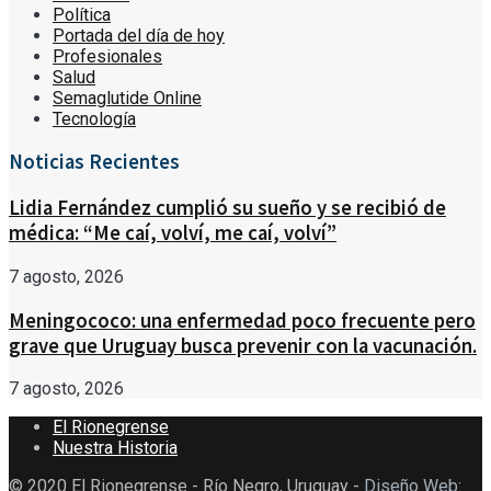
Política
Portada del día de hoy
Profesionales
Salud
Semaglutide Online
Tecnología
Noticias Recientes
Lidia Fernández cumplió su sueño y se recibió de
médica: “Me caí, volví, me caí, volví”
7 agosto, 2026
Meningococo: una enfermedad poco frecuente pero
grave que Uruguay busca prevenir con la vacunación.
7 agosto, 2026
El Rionegrense
Nuestra Historia
© 2020 El Rionegrense - Río Negro, Uruguay -
Diseño Web
: