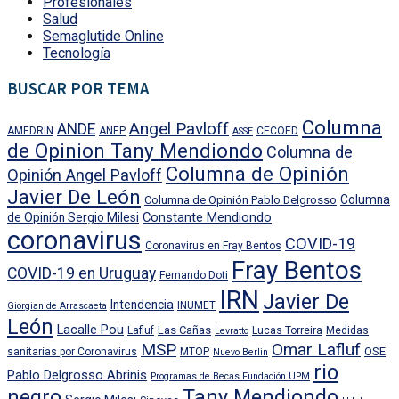
Profesionales
Salud
Semaglutide Online
Tecnología
BUSCAR POR TEMA
Columna
Angel Pavloff
ANDE
AMEDRIN
ANEP
CECOED
ASSE
de Opinion Tany Mendiondo
Columna de
Columna de Opinión
Opinión Angel Pavloff
Javier De León
Columna
Columna de Opinión Pablo Delgrosso
Constante Mendiondo
de Opinión Sergio Milesi
coronavirus
COVID-19
Coronavirus en Fray Bentos
Fray Bentos
COVID-19 en Uruguay
Fernando Doti
IRN
Javier De
Intendencia
INUMET
Giorgian de Arrascaeta
León
Lacalle Pou
Las Cañas
Lafluf
Lucas Torreira
Medidas
Levratto
MSP
Omar Lafluf
OSE
sanitarias por Coronavirus
MTOP
Nuevo Berlin
rio
Pablo Delgrosso Abrinis
Programas de Becas Fundación UPM
negro
Tany Mendiondo